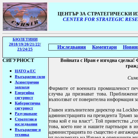
ЦЕНТЪР ЗА СТРАТЕГИЧЕСКИ 
CENTER FOR STRATEGIC RESE
БЮЛЕТИНИ
2018/19
/20/21/22/
Изследвания
Коментари
Новин
23/24/25
СИГУРНОСТ
Войната с Иран е изгодна сделка!
граж
НАТО и ЕС
Въоържени сили
Симе
Асиметрични
заплахи
Фирмите от военната промишленост пече
Енергийна
случва да признават това. Приближени
сигурност
възползват от поверителна информация за
Кибернетична
сигурност
Главен изпълнителен директор на
Lockhe
Разузнаване
администрацията на президента Тръмп зая
Стратегии
и
това кой е на власт“.
Той приветства „го
изследвания
това, което ние и нашите партньори в ин
Въоържение и
администрацията по същество е ангажиран
техника
от подкрепата на Израел в операциите му