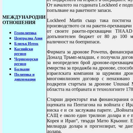
От началото на годината
Lockheed
е подп
попълване на ракетните запаси.
МЕЖДУНАРОДНИ
Lockheed Martin
също така постигна 
ОТНОШЕНИЯ
производството си на ракети-прехващач
от своите ракети-прехващачи
THAAD
Геополитика
допълнителен бюджет от 80 до 100 ми
Централна Азия
наличност на боеприпаси.
Близък Изток
Каспийски
Фирмата за дронове
Powerus
, финансира
регион
Доналд Тръмп-младши, е получила дого
Черноморски
за неопределен брой дронове-прехващач
регион
емирства за продажба на дронове, способ
Балкани
израелската компания за щурмови др
Политика и
многомилионен договор с неназовано 
дипломация
подкрепя стартъпа за дронове
Unusual 
областта на отбраната и технологиите 17
Старши директорът във финансирания о
оценката на Пентагона на войната с И
ниска е и си заслужава парите. „Войнат
САЩ е около един трилион долара и е п
Корея и Иран“, твърди Матю Крьониг. Ек
милиарда долара и прогнозират, че да
долара.