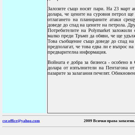
Залозите също носят пари. На 23 март
долара, че цените на суровия петрол ще
отлагането на планираните атаки срещ
доведе до спад на цените на петрола. Др
Потребителите на
Polymarket
заложили о
малко преди Тръмп да обяви, че ще удъл
Това съобщение също доведе до спад на 
предполагат, че това едва ли е въпрос на 
предварителна информация.
Войната е добра за бизнеса - особено 
долара от изпълнители на Пентагона от
пазарите за залагания печелят.
Обикновени
csr.office@yahoo.com
2009 Всички пр