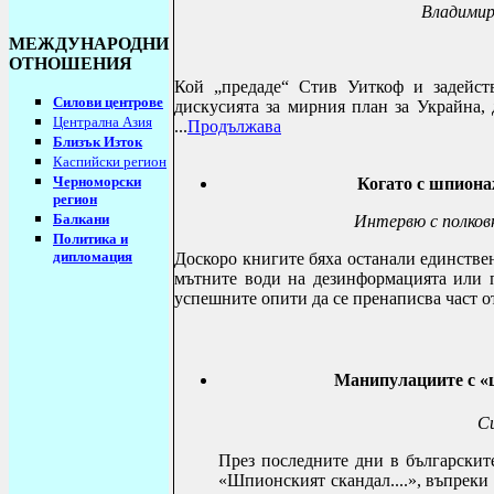
Владимир
МЕЖДУНАРОДНИ
ОТНОШЕНИЯ
Кой „предаде“ Стив Уиткоф и задейст
Силови центрове
дискусията за мирния план за Украйна
Централна Азия
...
Продължава
Близък Изток
Каспийски регион
Черноморски
Когато с шпиона
регион
Балкани
Интервю с полковн
Политика и
дипломация
Доскоро книгите бяха останали единстве
мътните води на дезинформацията или п
успешните опити да се пренаписва част о
Манипулациите с «
Си
През последните дни в българскит
«Шпионският скандал....», въпреки 