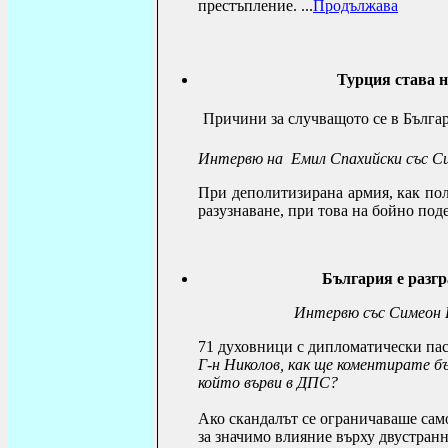
престъпление.
...
Продължава
Турция става 
Причини за случващото се в Българ
Интервю на Емил Спахийски
със С
При деполитизирана армия, как пол
разузнаване, при това на бойно под
България е разгр
Интервю със Симеон Н
71 духовници с дипломатически па
Г-н Николов, как ще коментирате б
който върви в ДПС?
Ако скандалът се ограничаваше само
за значимо влияние върху двустран