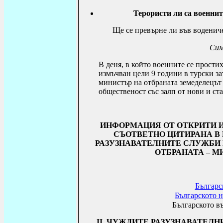
Терористи ли са военнит
Ще се превърне ли във воденич
Сим
В деня, в който военните се прост
измъчван цели 9 години в турски за
министър на отбраната земеделецът
общественост със залп от нови и ст
ИНФОРМАЦИЯ ОТ ОТКРИТИ И
СЪОТВЕТНО ЦИТИРАНА В 
РАЗУЗНАВАТЕЛНИТЕ СЛУЖБИ 
ОТБРАНАТА – М
Българс
Българското н
Българското в
ІІ. ЧУЖДИТЕ РАЗУЗНАВАТЕЛ