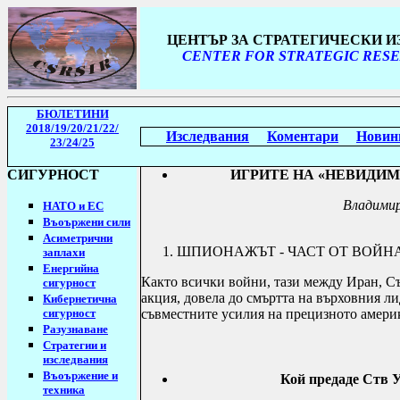
ЦЕНТЪР ЗА СТРАТЕГИЧЕСКИ 
CENTER FOR STRATEGIC RESE
БЮЛЕТИНИ
2018/19
/20/21/22/
Изследвания
Коментари
Новин
23/24/25
СИГУРНОСТ
ИГРИТЕ НА «НЕВИДИМ
Владими
НАТО и ЕС
Въоържени сили
Асиметрични
ШПИОНАЖЪТ - ЧАСТ ОТ ВОЙН
заплахи
Енергийна
Както всички войни, тази между Иран, С
сигурност
акция, довела до смъртта на върховния л
Кибернетична
сигурност
съвместните усилия на прецизното америк
Разузнаване
Стратегии
и
изследвания
Въоържение и
Кой предаде Ств 
техника