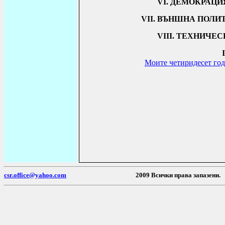
VІ. ДЕМОКРАЦИ
VІІ. ВЪНШНА ПОЛИ
VІІІ. ТЕХНИЧЕ
Моите четиридесет го
csr.office@yahoo.com
2009 Всички права 