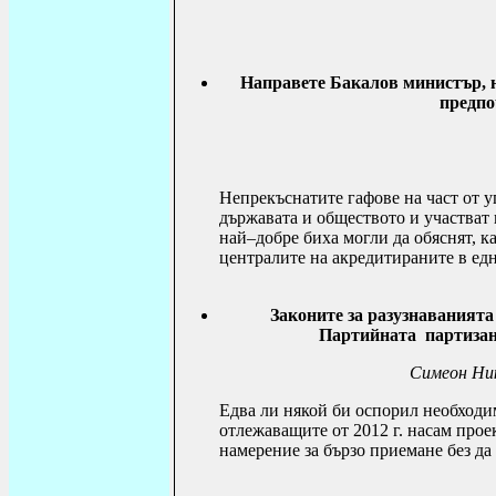
Направете Бакалов министър, н
предпо
Непрекъснатите
гафове на част от 
държавата и обществото и участват
най–добре биха могли да обяснят, 
централите на акредитираните в едн
Законите за разузнаванията
Партийната партизан
Симеон Ни
Едва ли някой би оспорил необходим
отлежаващите от 2012 г. насам про
намерение за бързо приемане без да