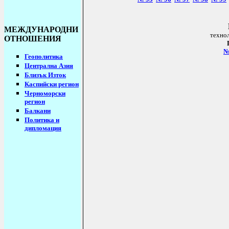
МЕЖДУНАРОДНИ
техно
ОТНОШЕНИЯ
Геополитика
Централна Азия
Близък Изток
Каспийски регион
Черноморски
регион
Балкани
Политика и
дипломация