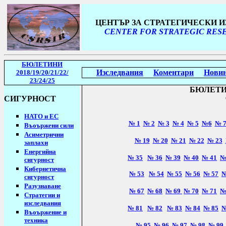
ЦЕНТЪР ЗА СТРАТЕГИЧЕСКИ 
CENTER FOR STRATEGIC RESE
БЮЛЕТИНИ
Изследвания
Коментари
Нови
2018/19
/20/21/22/
23/24/25
БЮЛЕТ
СИГУРНОСТ
НАТО и ЕС
№
1
№
2
№
3
№
4
№
5
№
6
№
Въоържени сили
Асиметрични
№
19
№
20
№
21
№
22
№
23
заплахи
Енергийна
№
35
№
36
№
39
№
40
№
41
сигурност
Кибернетична
№
53
№
54
№
55
№
56
№
57
сигурност
Разузнаване
№
67
№
68
№
69
№
70
№
71
Стратегии
и
изследвания
№
81
№
82
№
83
№
84
№
85
Въоържение и
техника
№
95
№
96
№
97
№
98
№
99