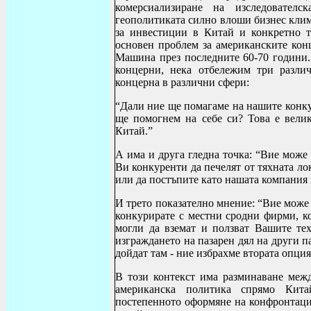
комерсиализиране на изследовател
геополитиката силно влоши бизнес клим
за инвестиции в Китай и конкретно 
основен проблем за американските кон
Машина през последните 60-70 години. 
концерни, нека отбележим три разли
концерна в различни сфери:
“Дали ние ще помагаме на нашите конку
ще помогнем на себе си? Това е вели
Китай.”
А има и друга гледна точка: “Вие може 
Ви конкуренти да печелят от тяхната ло
или да постъпите като нашата компания 
И трето показателно мнение: “Вие може 
конкурирате с местни сродни фирми, ко
могли да вземат и ползват Вашите те
изграждането на пазарен дял на други п
дойдат там - ние избрахме втората опция
В този контекст има разминаване ме
американска политика спрямо Кита
постепенното оформяне на конфронтацио