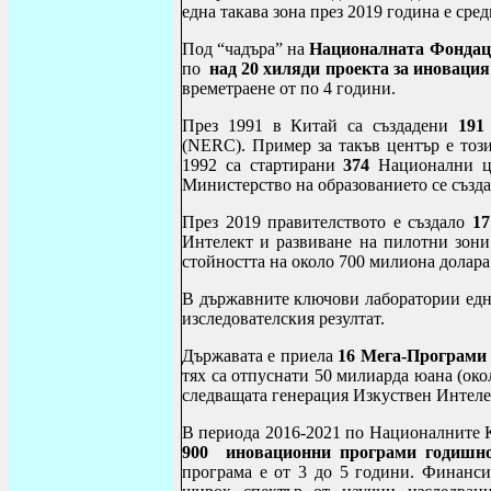
една такава зона през 2019 година е сре
Под “чадъра” на
Националната Фонда
по
над 20 хиляди проекта за иновация
времетраене от по 4 години.
През 1991 в Китай са създадени
191
(
NERC
). Пример за такъв център е тоз
1992 са стартирани
374
Национални це
Министерство на образованието се създ
През 2019 правителството е създало
17
Интелект и развиване на пилотни зони.
стойността на около 700 милиона долара
В държавните ключови лаборатории една
изследователския резултат.
Държавата е приела
16 Мега-Програми
тях са отпуснати 50 милиарда юана (окол
следващата генерация Изкуствен Интеле
В периода 2016-2021 по Националните К
900 иновационни програми годишн
програма е от 3 до 5 години. Финанси