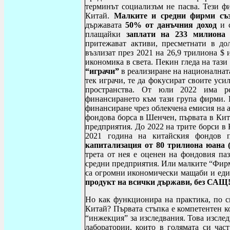
терминът социализъм не пасва. Тези ф
Китай.
Малките и средни фирми съз
държавата
50% от данъчния доход
и 
плащайки
заплати на 233
милиона 
притежават активи, пресметнати в д
възлизат през 2021 на 26,9 трилиона $
икономика в света. Пекин гледа на таз
“играчи”
в реализиране на националнат
тек играчи, те да фокусират своите уси
пространства. От юли 2022 има ре
финансирането към тази група фирми. П
финансиране чрез облекчена емисия на 
фондова борса в Шенчен, първата в Кит
предприятия. До 2022 на трите борси в
2021 година на китайския фондов п
капитализация
от 80 трилиона юана (
трета от нея е оценен на фондовия паз
средни предприятия. Или малките “Фирм
са огромни икономически мащаби и еди
продукт на всички държави, без САЩ
Но как функционира на практика, по с
Китай? Първата стъпка е компетентен к
“инжекция” за изследвания. Това изсле
лаборатории, които в голямата си час