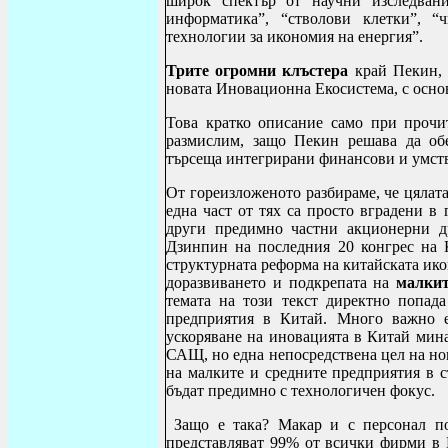
широк спектър от научни изследвани
информатика”, “стволови клетки”, 
технологии за икономия на енергия”.
Трите огромни клъстера
край Пекин, 
новата Иновационна Екосистема, с основ
Това кратко описание само при прочи
размислим, защо Пекин решава да об
търсеща интегрирани финансови и умств
От гореизложеното разбираме, че цялата
една част от тях са просто вградени в
други предимно частни акционерни д
Дзинпин на последния 20 конгрес на 
структурната реформа на китайската ико
доразвиването и подкрепата на
малкит
темата на този текст директно попад
предприятия в Китай. Много важно е
ускоряване на иновацията в Китай мина
САЩ, но една непосредствена цел на но
на малките и средните предприятия в с
бъдат предимно с технологичен фокус.
Защо е така? Макар и с персонал по
представляват 99% от всички фирми в К