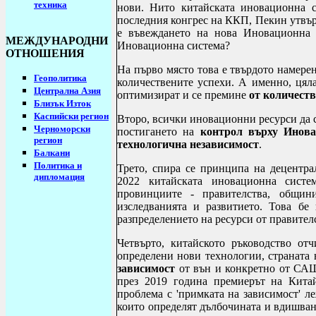
техника
нови. Нито китайската иновационна с
последния конгрес на ККП, Пекин утвър
е въвеждането на нова Иновационна 
МЕЖДУНАРОДНИ
Иновационна система?
ОТНОШЕНИЯ
На първо място това е твърдото намере
Геополитика
количествените успехи. А именно, цяла
Централна Азия
оптимизират и се премине
от количеств
Близък Изток
Каспийски регион
Второ, всички иновационни ресурси да с
Черноморски
постигането на
контрол върху Инова
регион
технологична независимост
.
Балкани
Политика и
Трето, спира се принципа на децентр
дипломация
2022 китайската иновационна сист
провинциите - правителства, общин
изследванията и развитието. Това бе
разпределението на ресурси от правител
Четвърто, китайското ръководство от
определени нови технологии, страната 
зависимост
от вън и конкретно от САЩ
през 2019 година премиерът на Кита
проблема с 'примката на зависимост' л
които определят дълбочината и вдишван