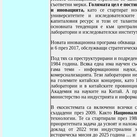
съответни мерки.
Голямата цел е пости
и иновацията,
като се стартират но
университетите и изследователскит
капиталовия ресурс и този от талант
основната тенденция е към централ
лаборатории и изследователски институт
Новата иновационна програма обхваща
и 6 през 2017, обслужващи стратегически
Под тях са преструктурирани и подреде
1984 година. Всяка една има научен съ
гама теми - информационни науки,
комерсиализацията. Тези лаборатории не 
на големите китайски концерни, като
лаборатории и в китайските провинции
Академия на науките на Китай. А пр
министерство на индустрията и информ
В екосистемата са включени всички
създадени през 2009. Както
Национал
технологии. Те са стартирали през 198
приоритетната задача да усвоят и нало
доклад от 2022 тези индустриални з
историческа мисия до 2025 година … и 