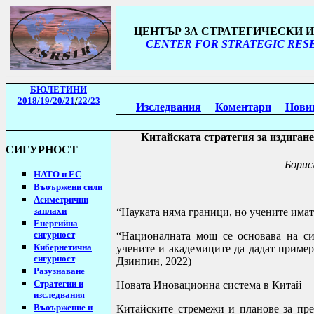
ЦЕНТЪР ЗА СТРАТЕГИЧЕСКИ
CENTER FOR STRATEGIC RESE
БЮЛЕТИНИ
2018/19
/20/21
/
22/23
Изследвания
Коментари
Нови
Китайската стратегия за
издигане
СИГУРНОСТ
Борис
НАТО и ЕС
Въоържени сили
Асиметрични
заплахи
“Науката няма граници, но учените имат
Енергийна
сигурност
“Националната мощ се основава на си
Кибернетична
учените и академиците да дадат пример
сигурност
Дзинпин, 2022)
Разузнаване
Стратегии
и
Новата Иновационна система в Китай
изследвания
Въоържение и
Китайските стремежи и планове за пре