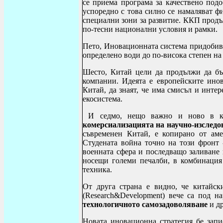
се приема програма за качествено под
успоредно с това силно се намаляват ф
специални зони за развитие. ККП продъ
по-тесни национални условия и рамки.
Пето, Иновационната система придобив
определено води до по-висока степен на
Шесто, Китай цели да продължи да б
компании. Идеята е европейските инов
Китай, да знаят, че има смисъл и инте
екосистема.
И седмо, нещо важно и ново в кит
комерсиализацията на научно-изследо
съвременен Китай, е копирано от аме
Студената война точно на този фронт 
военната сфера и последващо заливане 
носещи големи печалби, в комбинаци
техника.
От друга страна е видно, че китайск
(
Research
&
Development
) вече са под н
технологичното самозадоволяване
и др
Новата иновационна стратегия бе зап