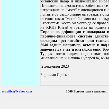
китайския пазар и включително инов
Иновационна екосистема. Забелязват се
изграждане на “мост” с иновационен и 
ползите от разширяване на връзките с Ки
от един такъв “мост” би зависил на пъ
Екосистема, което би могло да се прове
на ККП? Китай е тръгнал на голяма т
Европа по дефиниция е попаднала в
парично-финансова система единст
овладяна чрез китайски нови техноло
2040 година например, осъмне и под
започнат да учат и китайски език
. Бо
Турция, които видимо подценяват гло
Иновационна и Научна Суперсила, Кита
2 декември 2023
Борислав Сретков
csr.office@yahoo.com
2009 Всички пр