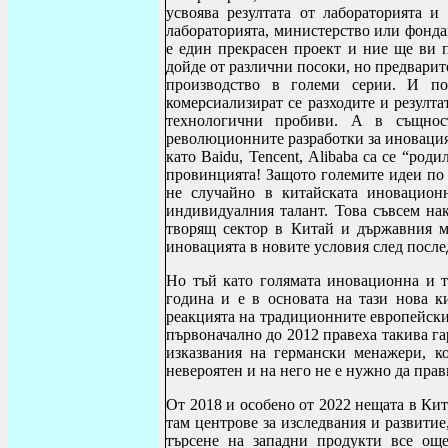
усвоява резултата от лабораторията и
лабораторията, министерство или фонда
е един прекрасен проект и ние ще ви 
дойде от различни посоки, но предварит
производство в големи серии. И по
комерсиализират се разходите и резулта
технологични пробиви. А в същнос
революционните разработки за иновация
като
Baidu
,
Tencent
,
Alibaba
са се “роди
провинцията! Защото големите идеи по н
не случайно в китайската иновацион
индивидуалния талант. Това съвсем нак
творящ сектор в Китай и държавния 
иновацията в новите условия след посл
Но тъй като голямата иновационна и т
година и е в основата на тази нова к
реакцията на традиционните европейски 
първоначално до 2012 правеха такива га
изказвания на германски менажери, к
невероятен и на него не е нужно да прав
От 2018 и особено от 2022 нещата в Ки
там центрове за изследвания и развитие
търсене на западни продукти все ощ