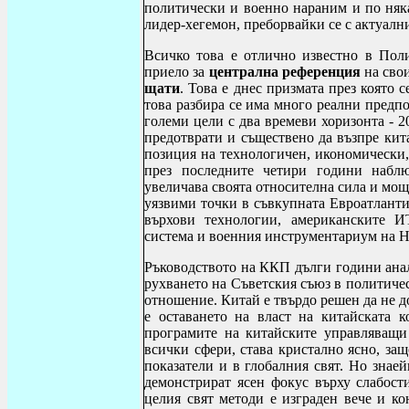
политически и военно нараним и по няка
лидер-хегемон, преборвайки се с актуалн
Всичко това е отлично известно в Пол
приело за
централна референция
на свои
щати
. Това е днес призмата през която
това разбира се има много реални предпо
големи цели с два времеви хоризонта - 2
предотврати и съществено да възпре кит
позиция на технологичен, икономически,
през последните четири години наблю
увеличава своята относителна сила и мо
уязвими точки в съвкупната Евроатланти
върхови технологии, американските ИТ
система и военния инструментариум на 
Ръководството на ККП дълги години ана
рухването на Съветския съюз в политиче
отношение. Китай е твърдо решен да не 
е оставането на власт на китайската 
програмите на китайските управляващи
всички сфери, става кристално ясно, защ
показатели и в глобалния свят. Но знае
демонстрират ясен фокус върху слабости
целия свят методи е изграден вече и к