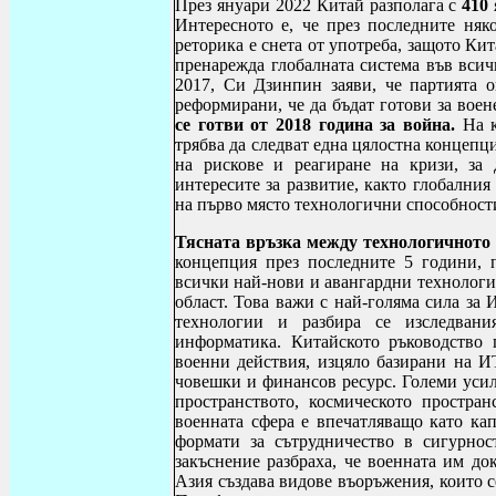
През януари 2022 Китай разполага с
410 
Интересното е, че през последните няк
реторика е снета от употреба, защото Ки
пренарежда глобалната система във всич
2017, Си Дзинпин заяви, че партията о
реформирани, че да бъдат готови за воен
се готви от 2018 година за война.
На к
трябва да следват една цялостна концепци
на рискове и реагиране на кризи, за 
интересите за развитие, както глобалния
на първо място технологични способност
Тясната връзка между технологичното
концепция през последните 5 години, 
всички най-нови и авангардни технологии
област. Това важи с най-голяма сила за
технологии и разбира се изследван
информатика. Китайското ръководство 
военни действия, изцяло базирани на ИТ
човешки и финансов ресурс. Големи усил
пространството, космическото простран
военната сфера е впечатляващо като кап
формати за сътрудничество в сигурнос
закъснение разбраха, че военната им д
Азия създава видове въоръжения, които с