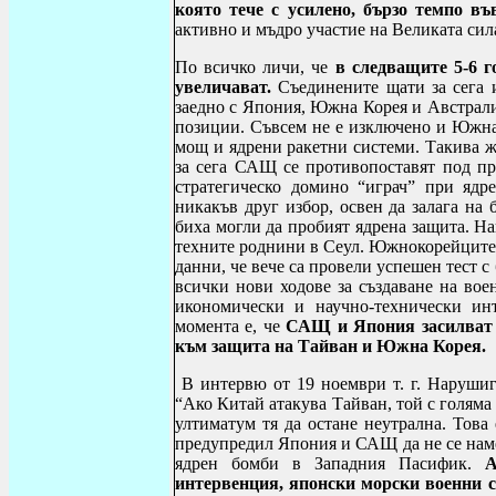
която тече с усилено, бързо темпо въ
активно и мъдро участие на Великата сил
По всичко личи, че
в следващите 5-6 г
увеличават.
Съединените щати за сега и
заедно с Япония, Южна Корея и Австрали
позиции. Съвсем не е изключено и Южна
мощ и ядрени ракетни системи. Такива ж
за сега САЩ се противопоставят под пре
стратегическо домино “играч” при ядр
никакъв друг избор, освен да залага на
биха могли да пробият ядрена защита. На
техните роднини в Сеул. Южнокорейците 
данни, че вече са провели успешен тест с
всички нови ходове за създаване на вое
икономически и научно-технически инт
момента е, че
САЩ и Япония засилват в
към защита на Тайван и Южна Корея.
В интервю от 19 ноември т. г. Нарушиг
“Ако Китай атакува Тайван, той с голяма
ултиматум тя да остане неутрална. Това
предупредил Япония и САЩ да не се наме
ядрен бомби в Западния Пасифик.
А
интервенция, японски морски военни 