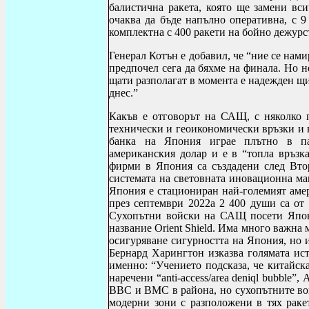
балистична ракета, която ще замени вс
очаква да бъде напълно оперативна, с 9
комплектна с 400 ракети на бойно дежурс
Генерал Котън е добавил, че “ние се нам
предпочел сега да бяхме на финала. Но н
щати разполагат в момента е надежден щи
днес.”
Какъв е отговорът на САЩ, с няколко 
технически и геоикономически връзки и 
банка на Япония играе плътно в па
американския долар и е в “топла връз
фирми в Япония са създадени след Вто
системата на световната иновационна м
Япония е стациониран най-големият амер
през септември 2022а 2 400 души са о
Сухопътни войски на САЩ посети Япони
название
Orient Shield
. Има много важна м
осигуряване сигурността на Япония, но 
Бернард Харингтон изказва голямата ист
именно: “Учението подсказа, че китайска
наречени “
anti
-
access
/
area deniql bubble
”, 
ВВС и ВМС в района, но сухопътните вой
модерни зони с разположени в тях рак