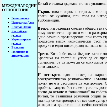
Китай е велика държава, но тя е
уязвима
МЕЖДУНАРОДНИ
ОТНОШЕНИЯ
Първо
, това е огромна страна, с мили
храни от чужбина, при това на изго
Геополитика
турболенции.
Централна Азия
Близък Изток
Второ
, изградената смесена обществена 
Каспийски
комунистическа партия и много развърна
регион
едно базисно противоречие, при което стр
Черноморски
поддържа висок икономически ръст, га
регион
продукт и един висок доход на глава от н
Балкани
Политика и
Трето
, Китай би имал бъдеще като икон
дипломация
“фабрика на света” и успее да се пре
суперсила. За да може да се конкурира 
като заплаха.
И четвърто
, един поглед на карта
геостратегическо разположение. Тоталн
почти не е в състояние да контролира. 
проблем, защото без големи усилия, дос
лесно да остане в “опаковката” на собств
Китай, то възникват различни опции за
пътища се контролират от все още супер
и нараним до степен на небоеспособно