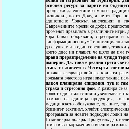
война за заграбване на територии, да
основен ресурс за парите на бъдещет
продължи да елиминира много традицион
възникнат, но от Долу, а не от Горе но
единствено Човекът, мислещият и тв
Съвременните мрежи са добра предпостав
променят правилата в различните игри. 
хора биват обърквани, стресирани и 
“информационен шум” и потенциални запла
да слушкат и в един горещ августовски у
които днес ни плашат, че щяло да има 
прави преразпределение на чужди тери
империи. Да, това е реално трета свет
етап, то живеем в Четвърта световна
никаква следваща война с крилати ракет
голямата властова игра нямат такива на
някоя планирана епидемия, тук и там
страха и стресовия фон
. И разбира се 
колкото дигитализацията увеличава в пъ
разходи на единица продукция, толко
медицинското обслужване, храните, една
бензинът, зехтинът, хлябът, електрически
програмата за новите подводни лодки на
15 милиарда долара. Пропуснах да отбеле
отива във въоръжения и военни разходи.