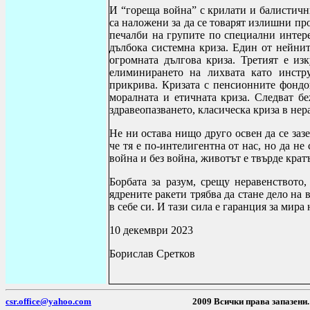
И “гореща война” с крилати и балистичн
са наложени за да се товарят излишни п
печалби на групите по специални интере
дълбока системна криза. Един от нейнит
огромната дългова криза. Третият е и
елиминирането на лихвата като инстру
прикрива. Кризата с пенсионните фондо
моралната и етичната криза. Следват бе
здравеопазването, класическа криза в нер
Не ни остава нищо друго освен да се заз
че тя е по-интелигентна от нас, но да не
война и без война, животът е твърде кратъ
Борбата за разум, срещу неравенството
ядрените ракети трябва да стане дело на 
в себе си. И тази сила е гаранция за мира 
10 декември 2023
Борислав Сретков
csr.office@yahoo.com
2009 Всички пр