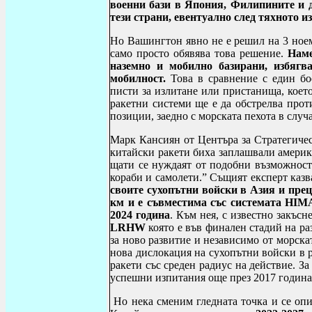
военни бази в Япония, Филипините и д
тези страни, евентуално след тяхното и
Но Вашингтон явно не е решил на 3 ноем
само просто обявява това решение.
Наме
наземно и мобилно базирани, избягв
мобилност.
Това в сравнение с един бо
писти за излитане или пристанища, което
ракетни системи ще е да обстрелва прот
позиции, заедно с морската пехота в случа
Марк Кансиян от Центъра за Стратегиче
китайски ракети биха заплашвали америк
щати се нуждаят от подобни възможности
кораби и самолети.” Същият експерт казв
своите сухопътни войски в Азия и прец
км и е съвместима със системата
HIM
2024 година
. Към нея, с известно закъс
LRHW
която е във финален стадий на ра
за ново развитие и независимо от морск
нова дислокация на сухопътни войски в 
ракети със среден радиус на действие. З
успешни изпитания още през 2017 година
Но нека сменим гледната точка и се о