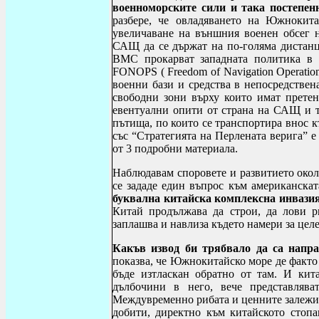
военноморските сили и така постепен
разбере, че овладяването на Южнокита
увеличаване на външния военен обсег 
САЩ да се държат на по-голяма дистанц
ВМС прокарват западната политика в р
FONOPS
(
Freedom of Navigation Operatio
военни бази и средства в непосредствен
свободни зони върху които имат претен
евентуални опити от страна на САЩ и т
пътища, по които се транспортира внос 
със “Стратегията на Перлената верига” е
от 3 подробни материала.
Наблюдавам споровете и развитието окол
се зададе един въпрос към американска
буквална китайска комплексна инвази
Китай продължава да строи, да лови р
заплашва и навлиза където намери за цел
Какъв извод би трябвало да са напр
показва, че Южнокитайско море де факто
бъде изтласкан обратно от там. И кит
дълбочини в него, вече представляв
Междувременно рибата и ценните залежи 
добити, директно към китайското стоп