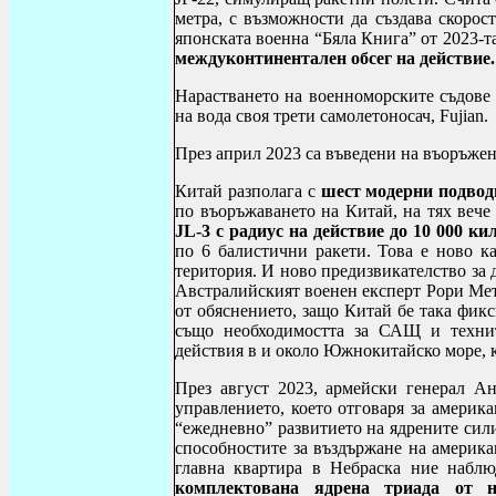
метра, с възможности да създава скорос
японската военна “Бяла Книга” от 2023-т
междуконтинентален обсег на действие.
Нарастването на военноморските съдове 
на вода своя трети самолетоносач,
Fujian
.
През април 2023 са въведени на въоръжен
Китай разполага с
шест модерни подвод
по въоръжаването на Китай, на тях веч
JL
-3 с радиус на действие до 10 000 к
по 6 балистични ракети. Това е ново ка
територия. И ново предизвикателство за
Австралийският военен експерт Рори Мет
от обяснението, защо Китай бе така фик
също необходимостта за САЩ и техни
действия в и около Южнокитайско море, к
През август 2023, армейски генерал А
управлението, което отговаря за америк
“ежедневно” развитието на ядрените сил
способностите за въздържане на америка
главна квартира в Небраска ние набл
комплектована ядрена триада от н