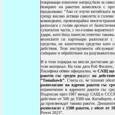
покриващи изнесени напред бази за самол
базиране на ракетни комплекси с про
продължава: “Ако се изучи китайската 
срещу високо летящи самолети и големи 
командване, провокирайки многостранни
разполага с голям арсенал от балистичн
сухопътни части, с по-голяма вероятнос
удари, като биха нанесли ответни такива
японските си партньори разполагат с 
средства, не кинетични средства като 
действия. Тези инструменти обслужват
събиране и обработване на разузнавател
И в този порядък на мисли достигаме до 
този материал. На тази дата Роб Филипс,
Пасифика обяви официално, че
САЩ ще р
ракети със среден ра
диус
на действие
“
Tomahawk
”
. Счита се, че техният обс
разполагане на ядрени ракети със сре
ограничение в ядрените ракети със сре
Подписан през 1987 между САЩ и СССР, т
действие от 500 до 5500 км. Китайците, 
да произвеждат такива ракети. Днешнит
разполагат с 1500 ракети, с обсег от 1
Power
2023”.