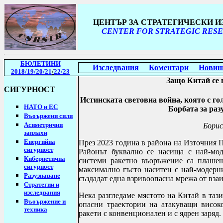
ЦЕНТЪР ЗА СТРАТЕГИЧЕСКИ 
CENTER FOR STRATEGIC RESE
БЮЛЕТИНИ
Изследвания
Коментари
Новин
2018/19
/20/21
/
22/23
Защо Китай се
СИГУРНОСТ
Истинската световна война, която с го
НАТО и ЕС
Борбата за раз
Въоържени сили
Асиметрични
Борис
заплахи
Енергийна
През 2023 година в района на Източния 
сигурност
Районът буквално се насища с най-мод
Кибернетична
системи ракетно въоръжение са плашещ
сигурност
максимално гъсто наситен с най-модерн
Разузнаване
създадат една взривоопасна мрежа от вз
Стратегии
и
изследвания
Нека разгледаме мястото на Китай в таз
Въоържение и
опасни траектории на атакуващи високо
техника
ракети с конвенционален и с ядрен заряд.