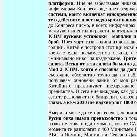
платформи.
Ние не забелязваме никаква
информирам Конгреса още през февруари
системи, които включват едновременно
те в действителност надхвърлят нашия
до Конгреса писмо, в което информирах 
междуконтинентални ракети на въоръжени
ICBM
пускови установки - мобилни и 
брой
. През март тази година аз доклад
години, Китай е построил стотици нови
което е една несъвместима стъпка, с 
“минимално ниво” за въздържане.
Трите
силоза. Всеки от тези силози би могло
Mod
2
ICBM
, която е способна да до
състояние абсолютно точно да ги наб
получавам обновени данни от моя раз
Китайците практикуват презареждан
предимства. И сега ние виждаме, как до 
сега те разполагат и с базирани в силози
глави, а към 2030 ще надхвърлят 1000 б
Америка може да се притеснява, че
окол
Русия биха имали превъзходство
и тов
развитие става в един момент, когато С
момента те разполагат с 400 Минитмен
I
ВВС в Яоминг, Монтана и Северна Дак