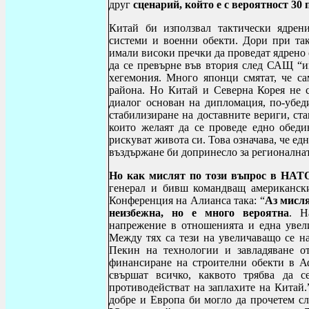
друг
сценарий, който е с вероятност 30
Китай би използвал тактически ядрен
системи и военни обекти. Дори при та
имали високи пречки да проведат ядрено
да се превърне във втория след САЩ “иг
хегемония. Много японци смятат, че с
района. Но Китай и Северна Корея не с
диалог основан на дипломация, по-убеди
стабилизиране на доставните вериги, ст
които желаят да се проведе едно обеди
рискуват живота си. Това означава, че е
въздържане би допринесло за регионалнат
Но как мислят по този въпрос в НА
генерал и бивш командващ американски
Конференция на Алианса така: “
Аз мисля
неизбежна, но е много вероятна
. Н
напрежение в отношенията и една увел
Между тях са тези на увеличаващо се 
Пекин на технологии и завладяване от
финансиране на строителни обекти в А
свършат всичко, каквото трябва да 
противодействат на заплахите на Китай.
добре и Европа би могло да прочетем с