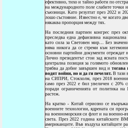
ефективно, тихо и тайно работи по отстр
на международното поле слабите точки н
съюзници. Като резултат през 2022 и 
лошо състояние. Известно е, че когато две
някаква пропорция между тях.
На последния партиен конгрес през ок
преследва една дефанзивна национална 
като сила за Световен мир… Без значени
няма никога да се стреми към хегемон
основни партийни документи отреждат 
Лично президентът стои зад ясната пост
централна позиция за голямото обновлен
трябва да добие завършен вид и
тогава 
водят войни, но и да ги печелят.
В тази 
на СИПРИ, Стокхолм, през 2018 военни
само през 2022 е бил увеличен с 20% с
поради ограниченията от политика на 
растеж.
На кратко - Китай сериозно се въоръжа
военните технологии, ядрената си прогр
на военноморския си флот и на военно-в
света. През 2022 година китайските ВМ
американците. Във въздуха китайците ра