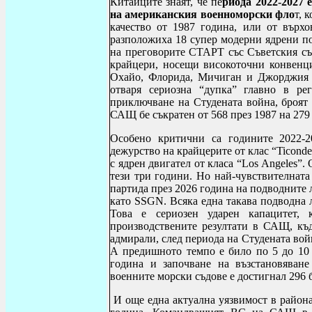
Китайците знаят, че пе
риода 2022-2027
на американския военноморски фло
т, 
качество от 1987 година, или от върх
разположиха 18 супер модерни ядрени по
на преговорите СТАРТ със Съветския съ
крайцери, носещи високоточни конвенц
Охайо, Флорида, Мичиган и Джорджия с
отваря сериозна “дупка” главно в р
приключване на Студената война, броят
САЩ бе съкратен от 568 през 1987 на 279 
Особено критични са годините 2022-2
дежурство на крайцерите от клас “
Ticonde
с ядрен двигател от класа “
Los Angeles
”.
тези три години. Но най-чувствителната
партида през 2026 година на подводните л
като
SSGN
. Всяка една такава подводна 
Това е сериозен ударен капацитет, 
производствените резултати в САЩ, къ
адмирали, след периода на Студената во
А предишното темпо е било по 5 до 10
година и започване на възстановяван
военните морски съдове е достигнал 296 б
И още една актуална уязвимост в район