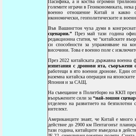
Пасифика, а и коства огромни трилион
големите играчи в Геоикономиката, нека 
военно отношение Китай и какво оз
икономически, геополитическите и военн
Във Вашингтон чуха думи в конгреснат
сценарии.”
През май тази година офиц
редакционна статия, че “китайските въо
си способности за упражняване на ко
височини. Това е военно поле с изключит
През 2022 китайската държавна военна
изпитания с дронови ята, съоръжени 
работещи в ято военни дронове. Един от
наземна китайска операция на японските 
Япония и за САЩ.
На съвещание в Политборю на ККП през 
въоръжените сили за
“най-лошия сценар
отделено на развитието на безпилотни 
интелект.
Американците знаят, че Китай е много н
действие до 2900 км Пентагонът планира
тази година, китайците въведоха в дейст
JF
-22, симулиращ ракетни полети. Счита с