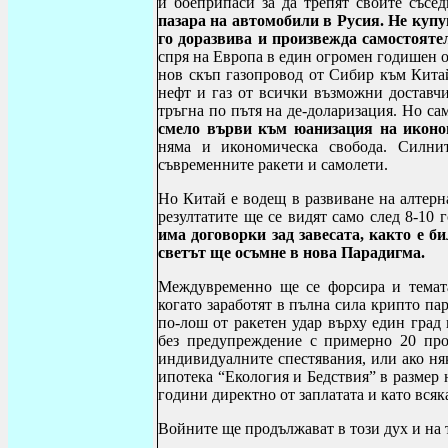
и боеприпаси за да трепят своите съсе
пазара на автомобили в Русия. Не купу
го доразвива и произвежда самостояте
спря на Европа в един огромен годишен о
нов скъп газопровод от Сибир към Кита
нефт и газ от всички възможни доставчи
тръгна по пътя на де-доларизация. Но с
смело върви към юанизация на иконо
няма и икономическа свобода. Силнит
съвременните ракети и самолети.
Но Китай е водещ в развиване на алтерн
резултатите ще се видят само след 8-10 
има договорки зад завесата, както е би
светът ще осъмне в нова Парадигма.
Междувременно ще се форсира и темата
когато заработят в пълна сила крипто пар
по-лош от ракетен удар върху един град
без предупреждение с примерно 20 про
индивидуалните спестявания, или ако ня
ипотека “Екология и Бедствия” в размер 
години директно от заплатата и като всяк
Войните ще продължават в този дух и на т