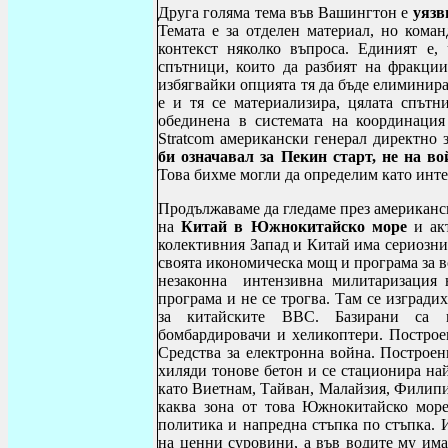
Друга голяма тема във Вашингтон е
уязв
Темата е за отделен материал, но ком
контекст няколко въпроса. Единият е,
спътници, които да разбият на фракци
избягвайки опцията тя да бъде елиминира
е и тя се материализира, цялата спътн
обединена в системата на координаци
Stratcom
американски генерал директно з
би означавал за Пекин старт, не на в
Това бихме могли да определим като инт
Продължаваме да гледаме през американс
на
Китай в Южнокитайско море
и акт
колективния Запад и Китай има сериозни
своята икономическа мощ и програма за 
незаконна интензивна милитаризация 
програма и не се трогва. Там се изгради
за китайските ВВС. Базирани са ки
бомбардировачи и хеликоптери. Построе
Средства за електронна война. Построен
хиляди тонове бетон и се стационира на
като Виетнам, Тайван, Малайзия, Филипин
каква зона от това Южнокитайско море
политика и напредна стъпка по стъпка. 
на ценни суровини, а във водите му има