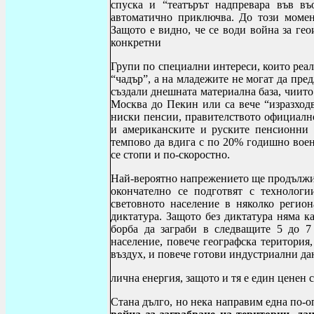
спуска и “театърът надпревара във въ
автоматично приключва. До този момен
Защото е видно, че се води война за ге
конкретни
Групи по специални интереси, които реа
“чадър”, а на младежите не могат да пре
създали днешната материална база, чиит
Москва до Пекин или са вече “изразходв
ниски пенсии, правителството официално
и американските и руските пенсионни 
темпово да вдига с по 20% годишно воен
се стопи и по-скоростно.
Най-вероятно напрежението ще продължи 
окончателно се подготвят с технологи
световното население в няколко регио
диктатура. Защото без диктатура няма к
борба да заграби в следващите 5 до 7
население, повече географска територия
въздух, и повече готови индустриални да
лична енергия, защото и тя е един ценен с
Стана дълго, но нека направим една по-