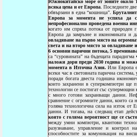
Южнокитайско море от зоните около Т
всяка цена и от Европа
. Последните две
обвързани в една “кошница”.
Бруталнит
Европа за момента не успяха да с
непрофесионално проведена военна ин
когато им спряха потока от природен 
Европа да замръзне и икономиката и д
овладяване на първо място на огромна
света и на второ място за овладяване 
6 основни парични потока, 5 преминава
са “суровината” на бъдещата парадигма
наложи дори преди 2030 година и може
момента в Източна Азия.
Или Европа е 
всеки час в световната парична система
поради богата двеста годишна икономич
които захранени в суперкомпютри ще п
технологии се постигат със супермощни 
с много готови захранващи данни. Не
сравнение с огромните данни, които са 
голяма технологична сила на изток от Е
данни. И тогава, на следващ етап дейс
която с голяма вероятност ще се съст
между умни компютри, квантови технол
разузнаване, управление и контрол н
способностите за комуникация на висше