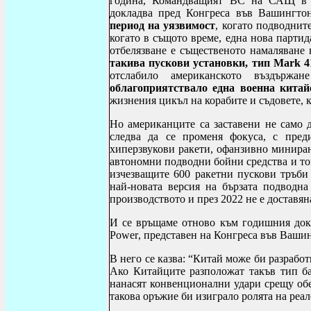
година, Командващият ВС на САЩ в 
докладва пред Конгреса във Вашингтон
период на уязвимост
, когато подводнит
когато в същото време, една нова парти
отбелязване е същественото намаляване 
такива
пускови установки, тип
Mark
4
отслабило американското въздърж
облагоприятствало една военна китай
жизнения цикъл на корабите и съдовете, к
Но американците са заставени не само д
следва да се променя фокуса, с пре
хиперзвукови ракети, офанзивно минира
автономни подводни бойни средства и това
изчезващите 600 ракетни пускови тръби 
най-новата версия на бързата подводна
производството и през 2022 не е доставя
И се връщаме отново към годишния док
Power
, представен на Конгреса във Ваши
В него се казва: “Китай може би разраб
Ако Китайците разположат такъв тип б
нанасят конвенционални удари срещу обе
такова оръжие би изиграло ролята на реа