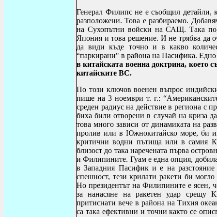
Генерал Филипс не е съобщил детайли, к
разположени. Това е разбираемо. Добавя
на Сухопътни войски на САЩ. Така по-
Япония и това решение. И не трябва да 
да види къде точно и в какво количе
“паркирани" в района на Пасифика. Едно 
в китайската военна доктрина, което с
китайските ВС.
По този ключов военен въпрос индийск
пише на 3 ноември т. г.: “Американскит
среден радиус на действие в региона с 
биха били отворени в случай на криза д
това много зависи от динамиката на раз
пролив или в Южнокитайско море, би им
критични водни пътища или в самия Ки
близост до така наречената първа остров
и Филипините. Гуам е една опция, добил
в Западния Пасифик и е на разстояние
спешност, тези крилати ракети би могло
Но президентът на Филипините е ясен, 
за нанасяне на ракетен удар срещу К
притиснати вече в района на Тихия океа
са така ефективни и точни както се опис