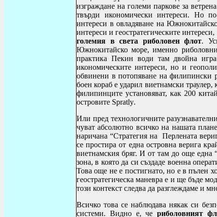
изграждане на големи паркове за ветрена
твърди икономически интереси. Но по-
интереси в овладяване на Южнокитайско
интереси и геостратегическите интереси,
големия в света
риболовен флот
. У
Южнокитайско море, именно риболовния
практика Пекин води там двойна игра
икономическите интереси, но и геополи
обвинени в потопяване на филипински р
боен кораб е ударил виетнамски траулер, 
филипинците установяват, как 200 китай
островите
Spratly
.
Или пред технологичните разузнавателни
чуват абсолютно всичко на нашата плане
наричана “Стратегия на Перлената верига
се простира от една островна верига кр
виетнамския бряг. И от там до още една 
зона, в която да си създаде военна опера
Това още не е постигнато, но е в пълен х
геостратегическа маневра е и ще бъде м
този контекст следва да разглеждаме и мн
Всичко това се наблюдава някак си без
системи. Видно е, че
риболовният фл