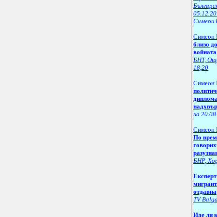
Българс
05.12.20
Симеон 
Симеон 
близо д
войната
БНТ, Още
18,20
Симеон 
политич
диплома
надхвъ
на 20.08
Симеон 
По врем
говорих
разузна
БНР, Хор
Експерт
мигрант
отдавна
ТV Balga
Иде ли 