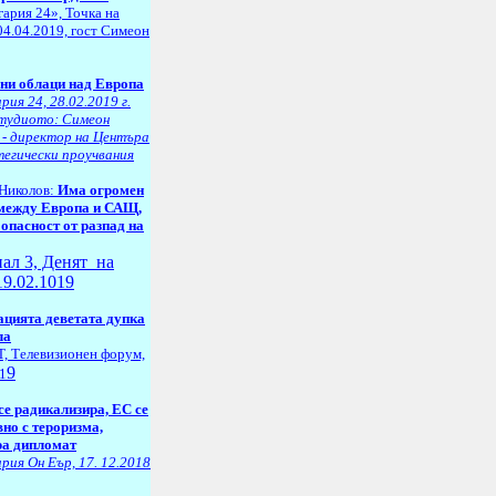
ария 24», Точка на
04.04.2019, гост Симеон
ни облаци над Европа
рия 24, 28.02.2019 г.
студиото: Симеон
 - директор на Центъра
тегически проучвания
Николов:
Има огромен
между Европа и САЩ,
 опасност от разпад на
нал 3, Денят на
19.02.1019
цията деветата дупка
ла
, Телевизионен форум,
9
1
се радикализира, ЕС се
вно с тероризма,
а дипломат
рия Он Еър, 17. 12.2018