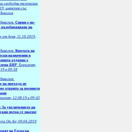
ка свободна телевизия,
19, интервю със
Николов
Николов:
Сирия е по-
о възобновяване на
 от деня, 11.10.2019,
Николов:
Квотата на
ески назначения в
цията отдавна е
рлена
БНР
, Хоризонт,
.19 в 09:58
Николов:
е на прехода не
ме открито за военното
ване
изонт, 12.08.19 в 09:43
: За увеличението на
ския поток се знаеше
ria On Air, 09.04.2019
краят на Ердоган