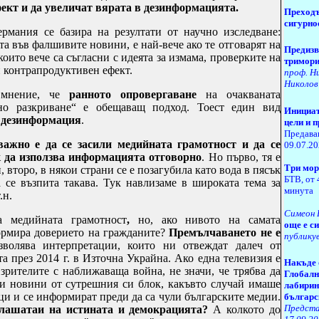
фект и да увеличат вярата в дезинформацията.
Преходъ
сигурно
рмания се базира на резултати от научно изследване:
ата във фалшивите новини, е най-вече ако те отговарят на
Предизв
които вече са съгласни с идеята за измама, проверките на
тримори
и контрапродуктивен ефект.
проф. Н
Николов
 мнение, че
ранното опровергаване
на очакваната
но разкриване“ е обещаващ подход. Тоест един вид
Инициат
 дезинформация
.
цели и 
Предава
 важно
e
да се засили медийната грамотност и да се
09.07.2
к да използва информацията отговорно
. Но първо, тя е
Три мор
 второ, в някои страни се е позагубила като вода в пясък
БТВ, от 
 се възпита такава. Тук навлизаме в широката тема за
минута
.н.
Симеон
а медийната грамотност
,
но, ако нивото на самата
още е с
ормира доверието на гражданите?
Премълчаването не е
публикув
волява интерпретации, които ни отвеждат далеч от
та през 2014 г. в Източна Украйна. Ако една телевизия е
Н
акъде 
зрителите с наближаваща война, не значи, че трябва да
Глобалн
 новини от сутрешния си блок, какъвто случай имаше
лабирин
ици и се информират преди да са чули българските медии.
българс
Предста
лашатаи на истината и демокрацията?
А колкото до