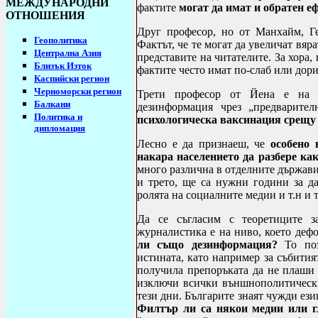
МЕЖДУНАРОДНИ
фактите
могат да имат и обратен е
ОТНОШЕНИЯ
Друг професор, но от Манхайм, Ге
Геополитика
Фактът, че те могат да увеличат вяр
Централна Азия
представите на читателите. За хора, 
Близък Изток
фактите често имат по-слаб или дор
Каспийски регион
Черноморски регион
Трети професор от Йена е на
Балкани
дезинформация чрез „предварител
Политика и
психологическа ваксинация срещу
дипломация
Лесно е да признаеш, че
особено
накара населението да разбере ка
много различна в отделните държави,
и трето, ще са нужни години за да
ролята на социалните медии и т.н и т
Да се съгласим с теоретиците з
журналистика е на ниво, което деф
ли също дезинформация?
То поз
истината, като например за събития
получила препоръката да не плаши 
изключи всички външнополитически
тези дни. Българите знаят чужди ез
Филтър ли са някои медии или г