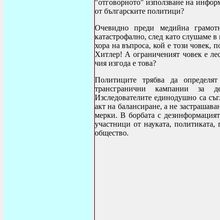
"отговорното" използване на информ
от българските политици?
Очевидно преди медийна грамотн
катастрофално, след като слушаме в
хора на въпроса, кой е този човек, 
Хитлер! А ограниченият човек е ле
чия изгода е това?
Политиците трябва да определят
трансгранични кампании за де
Изследователите единодушно са съгл
акт на балансиране, а не застрашав
мерки. В борбата с дезинформацият
участници от науката, политиката,
общество.