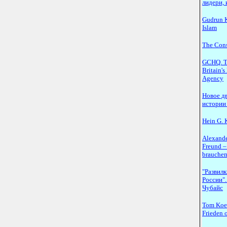
лидери, 
Gudrun K
Islam
The Cons
GCHQ. Th
Britain's
Agency
Новое д
истории
Hein G. 
Alexande
Freund –
brauchen
"Развил
России".
Чубайс
Tom Koe
Frieden 