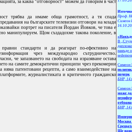
17.09.2
ацията, за каква "отговорност" можем да говорим в част
Източна
Проф. Н
ост трябва да имаме обща грамотност, а тя спада
Симеон 
 предавания на българските телевизии отговори на млади
16.10.2
показвайки портрет на писателя Йордан Йовков, че това е
сно манипулируем. Щом създадохме такова поколение, в
«Накъде
В „Студ
дипломат
 правни стандарти и да реагират по-ефективно на
накъде о
зинформация чрез международно сътрудничество.
sedemosm
асни, че запазването на свободата на изразяване остава
ането на самите демократични принципи чрез прекомерни
Симеон 
а няма патентовани рецепти, а само взаимодействие на
политик
почерк
 платформите, журналистиката и критичното гражданско
БНР, 14
Симеон 
може да
перифер
отбрана
БНР,
14.
Империя
Москва 
Срещата
Ще воюв