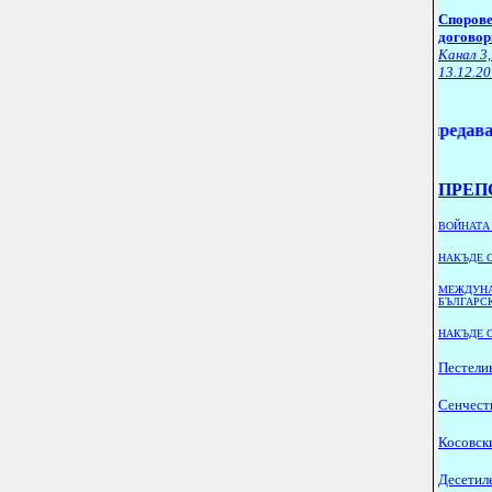
Спорове
договор
Канал 3,
13.12.20
Други линкове към предавания
ПРЕП
ВОЙНАТА
НАКЪДЕ 
МЕЖДУНА
БЪЛГАРС
НАКЪДЕ 
Пестели
Сенчест
Косовски
Десетиле