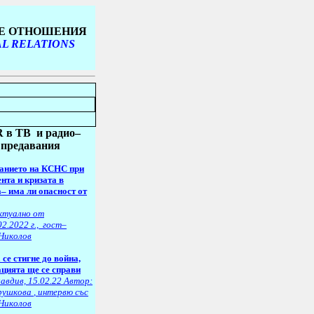
ТЕ ОТНОШЕНИЯ
AL RELATIONS
 в ТВ
и радио–
предавания
данието на КСНС при
нта и кризата в
– има ли опасност от
ктуално от
02.2022 г., гост–
Николов
се стигне до война,
цията ще се справи
авдив, 15.02.22 Автор:
рушкова
, интервю със
Николов