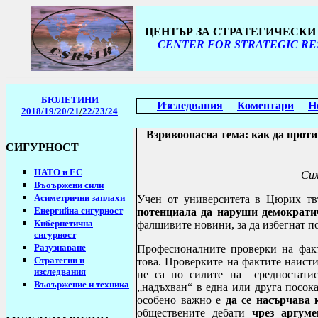
ЦЕНТЪР ЗА СТРАТЕГИЧЕСК
CENTER FOR STRATEGIC RE
БЮЛЕТИНИ
Изследвания
Коментари
Н
2018/19
/20/21
/
22/23/24
Взривоопасна тема: как да проти
СИГУРНОСТ
НАТО и ЕС
Сим
Въоържени сили
Асиметрични заплахи
Учен от университета в Цюрих т
Енергийна сигурност
потенциала да наруши демократи
Кибернетична
фалшивите новини, за да избегнат 
сигурност
Разузнаване
Професионалните проверки на факт
Стратегии
и
това. Проверките на фактите наисти
изследвания
не са по силите на
средностатис
Въоържение и техника
„надъхван“ в една или друга посока
особено важно е
да се насърчава 
обществените дебати
чрез аргуме