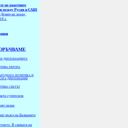
те по ракетните
и между Русия и САЩ
 Денят на живо,
18 г.
ОРЪЧВАМЕ
 И ДИПЛОМАЦИЯТА
ОТИВА ЕВРОПА
РОДНАТА ПОЛИТИКА И
КАТА ДИПЛОМАЦИЯ
ОТИВА СВЕТЪТ
вата суперсила
ият пазар
ят възел на Балканите
тието. В сянката на