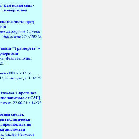
т към новия свят -
ст и енергетика
икателствата пред
ето
ина Дюлгерова, Симеон
 - дипломат 17/7/2021г.
ивата "Три морета" -
приоритети
не:
Денят започва,
021
ета -
08.07.2021 г.
47,22 минута до 1.02.25
Николов:
Европа все
илно зависима от САЩ
ано на 22.06.21 в 14:31
отива светът.
ият политически
т през погледа на
ки дипломати
вя Симеон Николов