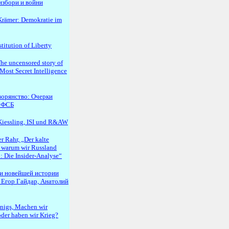
избори и войни
rämer: Demokratie im
titution of Liberty
e uncensored story of
 Most Secret Intelligence
ворянство: Очерки
 ФСБ
Kiessling, ISI und R&AW
r Rahr, „Der kalte
 warum wir Russland
: Die Insider-Analyse“
ки новейшей истории
 Егор Гайдар, Анатолий
nigs, Machen wir
oder haben wir Krieg?