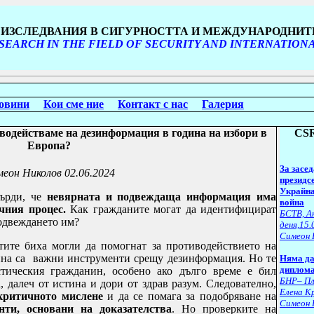
И ИЗСЛЕДВАНИЯ В СИГУРНОСТТА И МЕЖДУНАРОДНИ
SEARCH IN THE FIELD OF SECURITY AND INTERNATION
овини
Кои сме ние
Контакт с нас
Галерия
водействаме на дезинформация в година на избори в
CSR
Европа?
За засе
еон Николов
02.06.2024
президсе
Украйна
върди, че
невярната и подвеждаща информация има
война
чния процес.
Как гражданите могат да идентифицират
БСТВ, А
подвеждането им?
деня,15.
Симеон 
ите биха могли да помогнат за противодействието на
на са
важни инструменти срещу дезинформация. Но те
Няма да 
диплома
тическия гражданин, особено ако дълго време е бил
БНР– Пл
, далеч от истина и дори от здрав разум. Следователно,
Елена К
критичното мислене
и да се помага за подобряване на
Симеон 
нти, основани на доказателства
. Но проверките на