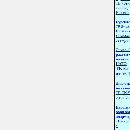
ТВ «Бълг
кипене, 
Николов
Буренос
ТВ Бълга
Гост в 
Николов
за стра
Симеон 
разлом 
но няма
НАТО
ТВ
К
а
живо, 
Д
иплома
на кава
ТВ СКАТ
20
.
01
.
20
Европа 
бори ба
алармир
ТВ Бълга
г.