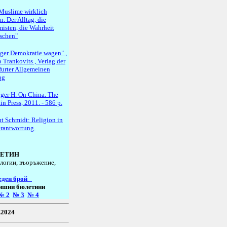
Muslime wirklich
. Der Alltag, die
misten, die Wahrheit
schen"
ger Demokratie wagen" ,
 Trankovits , Verlag der
furter Allgemeinen
ng
nger H. On China. The
n Press, 2011. - 586 p.
t Schmidt: Religion in
erantwortung.
ЕТИН
логии, въоръжение,
еден брой
ишни бюлетини
№
2
№
3
№
4
.2024