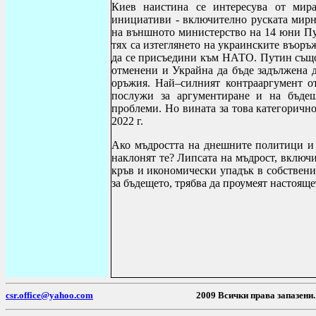
Киев наистина се интересува от мир
инициативи - включително руската мирн
на външното министерство на 14 юни Пут
тях са изтеглянето на украинските въоръ
да се присъедини към НАТО.
Путин също
отменени и Украйна да бъде задължена д
оръжия. Най–силният контрааргумент от
послужи за аргументиране и на бъде
проблеми. Но вината за това категорично
2022 г.
Ако мъдростта на днешните политици и 
наклонят те? Липсата на мъдрост, включ
кръв и икономически упадък в собствени
за бъдещето, трябва да проумеят настояще
csr.office@yahoo.com
2009 Всички пр