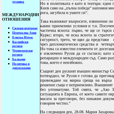
техника
Но в политиката е като в театъра: едни
Киев само на
„пълна победа“ напомня мно
рога, загубила и ушите си“.
МЕЖДУНАРОДНИ
ОТНОШЕНИЯ
Така възникват въпросите, извинение ли
какви приемливи условия и т.н. Посочен
Силови центрове
частична яснота: първо, че ще се търси
Централна Азия
Куркс; второ, че иска яснота за стратег
Близък Изток
сигурност, трето, че щял да представи 
Каспийски
чрез дипломатически средства
и
четвърт
регион
Но това са известни елементи от досега
Черноморски
е изключено Русия да се съгласи; като 
регион
репарации и международен съд. Само разу
Балкани
това, което е не
Политика и
дипломация
Същият ден руският външен министър Се
потвърдил, че Русия е готова да прегов
провеждане на мирна среща на върха 
решение също е неприемливо. Външният м
без ултиматуми.
Той смята, че „Ако З
ситуацията в Европа, от което самите ев
масата за преговори, без никакви докум
говорим честно.
“
На следващия ден, 28.08. Мария Захарова