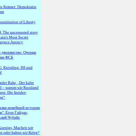
n Krämer: Demokratie
lam
onstitution of Liberty
 The uncensored story
tain's Most Secret
ligence Agency
 дворянство: Очерки
рии ФСБ
. Kiessling, ISI und
W
nder Rahr, „Der kalte
d – warum wir Russland
en: Die Insider-
se“
илки новейшей истории
и". Егор Гайдар,
лий Чубайс
oenigs, Machen wir
en oder haben wir Krieg?