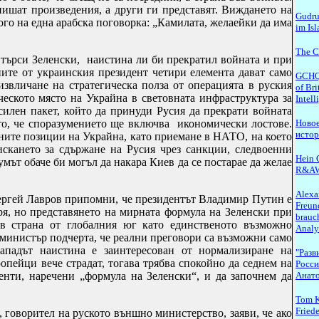
 пишат произведения, а други ги представят. Виждането на
Gudru
го на една арабска поговорка: „Камилата, желаейки да има
im Is
The C
 търси Зеленски, наистина ли би прекратил войната и при
ите от украинския президент четири елемента дават само
GCHQ.
 извличане на стратегическа полза от операцията в руския
of Bri
ическото място на Украйна в световната инфраструктура за
Intel
силен пакет, който да принуди Русия да прекрати войната
о, че споразумението ще включва икономически лостове.
Новое
исто
шните позиции на Украйна, като приемане в НАТО, на което
искането за сдържане на Русия чрез санкции, следвоенни
Hein G
мът обаче би могъл да накара Киев да се постарае да желае
R&A
избежно.
Alexa
ргей Лавров припомни, че президентът Владимир Путин е
Freun
аря, но представянето на мирната формула на Зеленски при
brauch
в страна от глобалния юг като единственото възможно
Analy
инистър подчерта, че реални преговори са възможни само
ападът наистина е заинтересован от нормализиране на
"Разв
ропейци вече страдат, тогава трябва спокойно да седнем на
Росси
енти, наречени „формула на Зеленски“, и да започнем да
Анато
Tom K
Fried
, говорител на руското външно министерство, заяви, че ако