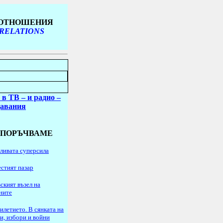
 ОТНОШЕНИЯ
 RELATIONS
 в ТВ
– и радио
–
давания
ЕПОРЪЧВАМЕ
ливата суперсила
стият пазар
ският възел на
ните
илетието. В сянката на
и, избори и войни