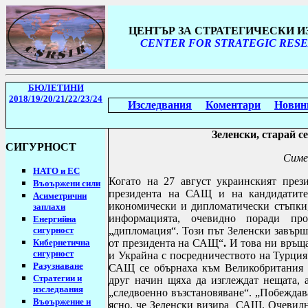
ЦЕНТЪР ЗА СТРАТЕГИЧЕСКИ 
CENTER FOR STRATEGIC RESE
БЮЛЕТИНИ
2018/19
/20/21
/
22/23/24
Изследвания
Коментари
Новин
Зеленски, старай с
СИГУРНОСТ
Симе
НАТО и ЕС
Когато на 27 август украинският през
Въоържени сили
президента на САЩ и на кандидатите
Асиметрични
икономически и дипломатически стъпки
заплахи
информацията, очевидно поради пр
Енергийна
сигурност
„дипломация“. Този път Зеленски завърш
Кибернетична
от президента на САЩ“
.
И това ни връщ
сигурност
и Украйна с посредничеството на Турция 
Разузнаване
САЩ се обърнаха към Великобритания и
Стратегии
и
друг начин щяха да изглеждат нещата, а
изследвания
„следвоенно възстановяване“. „Побеждава
Въоържение и
ясно, че Зеленски визира САЩ. Очевидно