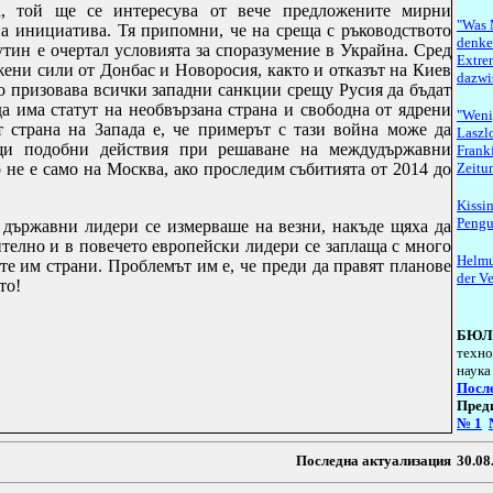
а, той ще се интересува от вече предложените мирни
"Was 
а инициатива. Тя припомни, че на среща с ръководството
denken
ин е очертал условията за споразумение в Украйна. Сред
Extre
жени сили от Донбас и Новоросия, както и отказът на Киев
dazwi
 призовава всички западни санкции срещу Русия да бъдат
а има статут на необвързана страна и свободна от ядрени
"Weni
 страна на Запада е, че примерът с тази война може да
Laszlo
щи подобни действия при решаване на междудържавни
Frank
 не е само на Москва, ако проследим събитията от 2014 до
Zeitu
Kissi
Pengui
държавни лидери се измерваше на везни, накъде щяха да
ително и в повечето европейски лидери се заплаща с много
Helmu
те им страни. Проблемът им е, че преди да правят планове
der V
то!
БЮЛ
техно
наука
Посл
Пред
№
1
ава запазени. Последна актуализация
30.08