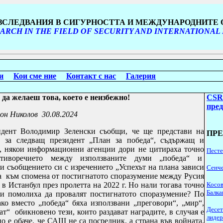
ИЗСЛЕДВАНИЯ В СИГУРНОСТТА И МЕЖДУНАРОДНИТЕ
ARCH IN THE FIELD OF SECURITY AND INTERNATIONAL
и
Кои сме ние
Контакт с нас
Галерия
е да желаеш това, което е неизбежно!
CSR
пре
он Николов
30.08.2024
идент Володимир Зеленски съобщи, че ще представи на
ПР
 за следващ президент „План за победа“, съдържащ и
, някои информационни агенции дори не цитираха точно
Песте
отиворечието между използваните думи „победа“ и
и съобщението си с изречението „Успехът на плана зависи
Сенче
а към спомена от постигнатото споразумение между Русия
в Истанбул през пролетта на 2022 г. Но нали тогава точно
Косов
Балка
 помолиха да провалят постигнатото споразумение? По
ко вместо „победа“ бяха използвани „преговори“, „мир“,
Десет
т“ обикновено тези, които раздават наградите, в случая е
лидер
 е обаче, че САЩ не са посредник, а страна във войната
.