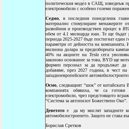
политическия модел в САЩ, изведнъж пр
електромобили с особено големи поражени
Седмо
, в последния понеделник гла
материално стимулиране менажерите о
развойния и производствен процес в
BY
обем от 4.1 милиарда юан. Те ще бъдат 
периода 2025-2027 бъде постигнат един 
параметри от дейността на компанията. 
милиона долара за предизборната кампа
40% на акциите на
Tesla
сега уволняв
законово основание за това,
BYD
ще моти
фирмен персонал за да продължат да и
добавяме, през 2027 година, в чест н
западноевропейските автомобилостроител
Осмо
, следващият “шок” от китайската
компанията обявиха, че са готови 
електромобили, чрез предстоящото вграж
“Система за автопилот Божествено Око”.
Деветото
е да му мислят западните к
автомобилостроенето. Защото не става въ
Борислав Сретков