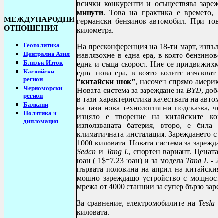
всички конкуренти и осъществява заре
минути
. Това на практика е времето,
МЕЖДУНАРОДНИ
германски бензинов автомобил. При тов
ОТНОШЕНИЯ
километра.
Геополитика
На пресконференция на 18-ти март, изпъ
Централна Азия
навлязохме в една ера, в която бензино
Близък Изток
една и съща скорост. Ние се придвижихме
Каспийски
една нова ера, в която колите изчаква
регион
“китайски шок”
, насочен спрямо амери
Черноморски
Новата система за зареждане на
BYD
, до
регион
в тази характеристика качествата на авт
Балкани
на тази нова технология ни подсказва, 
Политика и
изцяло е творение на китайските ко
дипломация
използваната батерия, второ, е била
климатичната инсталация. Зареждането с
1000 киловата. Новата система за зарежд
Sedan
и
Tang
L
, спортен вариант. Ценат
юан ( 1$=7.23 юан) и за модела
Tang
L
- 
първата половина на април на китайския
мощно зареждащо устройство с мощност
мрежа от 4000 станции за супер бързо зар
За сравнение, електромобилите на
Tesla
киловата.