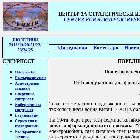
ЦЕНТЪР ЗА СТРАТЕГИЧЕСКИ 
CENTER FOR STRATEGIC RESE
БЮЛЕТИНИ
2018/19
/20/21/22/
Изследвания
Коментари
Новин
23/24/25
СИГУРНОСТ
ПОРЕДН
Нов етап в тех
НАТО и ЕС
Въоържени сили
Tesla
под удари на два фронта
Асиметрични
заплахи
Енергийна
сигурност
Този текст е кратко продължение на наш
Кибернетична
технологичната война Китай - САЩ в обла
сигурност
Разузнаване
На 19-ти март през тази седмица китай
Стратегии
и
нова информационно-технологична “б
изследвания
електромобили, тази китайска специализ
Въоържение и
техника
за скоростно зареждане на електромобил