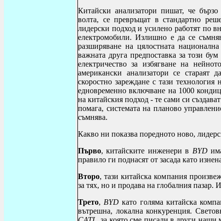
Китайски анализатори пишат, че бързо
волта, се превръщат в стандартно реш
лидерски подход и усилено работят по в
електромобили. Излишно е да се съмня
разширяване на цялостната национална
важната друга предпоставка за този бум
електричество за избягване на нейнот
американски анализатори се стараят д
скоростно зареждане с тази технология 
едновременно включване на 1000 кондици
на китайския подход - те сами си създават
помага, системата на планово управлени
съмнява.
Какво ни показва поредното ново, лидер
Първо
, китайските инженери в
BYD
има
правило ги поднасят от засада като изне
Второ
, тази китайска компания произве
за тях, но и продава на глобалния пазар.
Трето
,
BYD
като голяма китайска компа
вътрешна, локална конкуренция. Светов
CATL
, за която сме писали в други наши