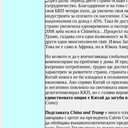
„
През дълъг период двете страни осъщес
сътрудничество. Благодарение и на това 
своя БВП четири пъти, да увеличи своя е
индустрията за селското си население. Съ
националния си доход с 45%. Така бе дост
страни увеличиха едновременно и експор
2008
заби ножа
в
Chimerica
…
Процесът на
Тръмп, създава сега една възможност за 
други един многополюсен свят. Извън Зап
Това не е само в Африка, но в Южна Аме
Но колкото и да е впечатляваща глобалнат
компенсиране на проблеми у дома. И пред
вътрешно потребление, трудно ще достигн
характерен за развитите страни, страната
Китай никога не би изпаднал в положение
икономика. Ако спрямо Китай се приложат
и негативно повлияло на световната ико
дел
e
гитимизирал ККП, но с голяма вероят
единствената опция е Китай да загуби
Come
)
Подглавата
China and Trump
e
много плъ
завършва с цитат на президента
Calvin Co
да обобщава външнополитическите предпо
дали Доналд Тръмп може да държи под ко