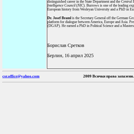
distinguished career in the State Department and the
Central 
Intelligence Council
(
NIC
). Burrows is one of the leading ex
European history from Wesleyan University and a PhD in Eur
Dr. Josef Braml
is the Secretary General off the German Gr
platform for dialogue between America, Europe and Asia. Pr
(DGAP). He earned a PhD in Political Science and a Masters i
Борислав Сретков
Берлин, 16 април 2025
csr.office@yahoo.com
2009 Всички пр