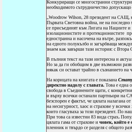
Конкуриращи се многостранни структури
необходимото сътрудничество допускащо 
„
Woodrow Wilson
, 28
президент на САЩ, н
Първата Световна война, не на последно
се присъединят към Лигата на Нациите и в
изолационистите и протекционистите пре
e
дностранна и насочена на вътре, разпок
на едното полукълбо и загърбваща между
знаем как завърши тази история
:
с Втора 
В пълния текст на тази интересна и акту
Но за да ги обобщим в две възможни разв
някак си остават трайно в съзнанието на 
На корицата на книгата е показана
Стату
директно надолу с главата.
Това е една о
свобода в Съединените щати, с конкретни
и върху всички останали партньори на 
безспорен е фактът, че цялата налагана о
на несигурност, хаос и страхове у всички
които гласуваха за този президент. По н
При това са известни 83 вида страх
.
Попул
цялата гама от страхове и
човек, който е 
пленник и твърдо се разделя с общото раз