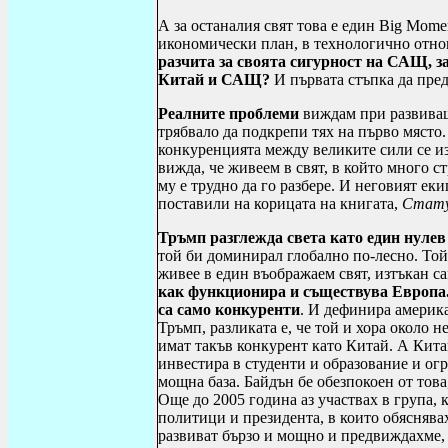
А за останалия свят това е един
Big Mome
икономически план, в технологично отно
разчита за своята сигурност на САЩ, за
Китай и САЩ
?
И първата стъпка да пр
Реалните проблеми
виждам при развиващ
трябвало да подкрепи тях на първо място.
конкуренцията между великите сили се и
вижда, че живеем в свят, в който много с
му е трудно да го разбере. И неговият еки
поставили на корицата на книгата,
Стату
Тръмп разглежда света като един нулев 
той би доминирал глобално по-лесно. Той
живее в един въображаем свят, изтъкан с
как функционира и съществува Европа.
са само конкуренти
. И дефинира америк
Тръмп, разликата е, че той и хора около 
имат такъв конкурент като Китай. А Кита
инвестира в студенти и образование и ог
мощна база. Байдън бе обезпокоен от то
Още до 2005 година аз участвах в група,
политици и президента, в които обяснявах
развиват бързо и мощно и предвиждахме, ч