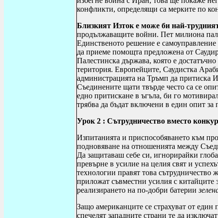
избегне война с Иран, това ще покаже нег
конфликти, определящи са мерките по к
Близкият Изток е може би най-трудния
продължаващите войни. Пет милиона пале
Единственото решение е самоуправление н
да приеме помощта предложена от Саудир
Палестинска държава, която е достатъчно 
територия. Европейците, Саудистка Арабия
администрацията на Тръмп да притиска И
Съединените щати твърде често са се оп
едно притискане в ъгъла, би го мотивира
трябва да бъдат включени в един опит за 
Урок 2 :
Сътрудничество вместо конку
Изпитанията и приспособяването към про
подновяване на отношенията между Съеди
Да защитаваш себе си, игнорирайки глоба
превърне в усилие на целия свят и успехъ
технологии правят това сътрудничество 
приложат съвместни усилия с китайците з
реализирането на по-добри батерии
зелен
Защо американците се страхуват от един 
спечелят западните страни те да изключат