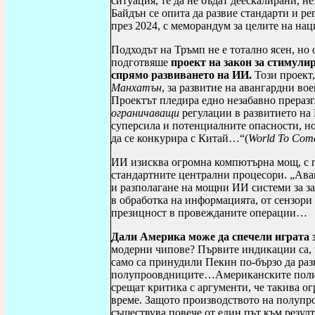
ситуация, те да не бъдат деескалирани, 
Байдън се опита да развие стандарти и р
през 2024, с меморандум за целите на н
Подходът на Тръмп не е тотално ясен, но
подготвяше
проект на закон за стимули
спрямо развиването на ИИ.
Този проект,
Манхатън
, за развитие на авангардни во
Проектът пледира едно незабавно преразг
ограничаващи
регулации в развитието на
суперсила и потенциалните опасности, н
да се конкурира с Китай…“(
World To Com
ИИ изисква огромна компютърна мощ, с п
стандартните централни процесори. „Ава
и разполагане на мощни ИИ системи за за
в обработка на информацията, от сензори
презицност в провежданите операции…
Дали Америка може да спечели играта
модерни чипове? Първите индикации са, 
само са принудили Пекин по-бързо да раз
полупроовдниците…Американските полит
срещат критика с аргументи, че такива о
време. Защото производството на полупр
съществува повече от един път към резул