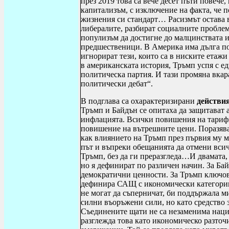
през 2019 това са вече десет пъти повече,
капитализъм, с изключение на факта, че 
жизнения си стандарт… Расизмът остава в
либералите, разбират социалните проблем
популизъм да достигне до малцинствата и
предшественици. В Америка има дълга поп
игнорират тези, които са в ниските етаж
в американската история, Тръмп успя с е
политическа партия. И тази промяна вкар
политически дебат“.
В подглава са охарактеризирани
действи
Тръмп и Байдън се опитаха да защитават 
инфлацията. Всички повишения на тарифит
повишение на вътрешните цени. Поразяв
как влиянието на Тръмп през първия му 
път и въпреки обещанията да отмени всич
Тръмп, без да ги преразгледа…И двамата,
но я дефинират по различен начин. За Ба
демократични ценности. За Тръмп ключов
дефинира САЩ с икономически категории
не могат да съперничат, би поддържала м
силни въоръжени сили, но като
средство 
Съединените щати не са
незаменима нация
разглежда това като икономическо разточи