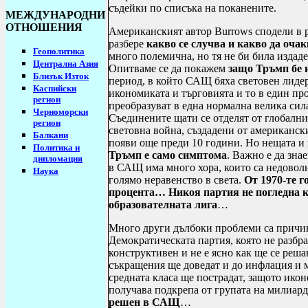
съдейки по списъка на поканените.
МЕЖДУНАРОДНИ
ОТНОШЕНИЯ
Американският автор
Burrows
сподели в 
разбере
какво се случва и какво да очак
Геополитика
много полемична, но тя не би била издад
Централна Азия
Опитваме се да покажем
защо Тръмп бе 
Близък Изток
период, в който САЩ бяха световен лидер
Каспийски
икономиката и търговията и то в един п
регион
преобразуват в една нормална велика сила
Черноморски
Съединените щати се отделят от глобални
регион
световна война, създадени от американск
Балкани
появи още преди 10 години. Но нещата и
Политика и
Тръмп е само симптома
. Важно е да зн
дипломация
в САЩ има много хора, които са недовол
Наука
голямо неравенство в света.
От 1970-те г
процента… Никоя партия не погледна къ
образователната лига
…
Много други дълбоки проблеми са причина
Демократическата партия, която не разбр
конструктивен и не е ясно как ще се ре
съкращения ще доведат и до инфлация и м
средната класа ще пострадат, защото ик
получава подкрепа от групата на милиар
решен в САЩ
…