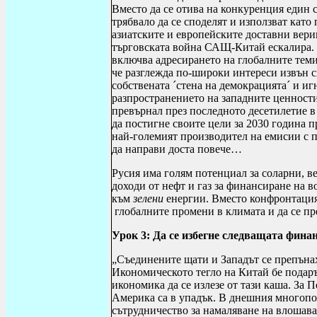
Вместо да се отива на конкуренция един
трябвало да се споделят и използват като
азиатските и европейските доставни вери
търговската война САЩ-Китай ескалира.
включва адресирането на глобалните теми,
че разглежда по-широки интереси извън с
собствената
´
стена на демокрацията
´
и игн
разпространението на западните ценност
превърнал през последното десетилетие в
да постигне своите цели за 2030 година 
най-големият производител на емисии с 
да направи доста повече…
Русия има голям потенциал за соларни, в
доходи от нефт и газ за финансиране на в
към
зелени
енергии. Вместо конфронтация 
глобалните промени в климата и да се пр
Урок 3
:
Да се избегне следващата фина
„
Съединените щати и Западът се препънах
Икономическото тегло на Китай бе подаръ
икономика да се излезе от тази каша. За 
Америка са в упадък. В днешния многопо
сътрудничество за намаляване на влошав