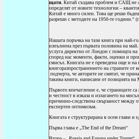
щати
. Китай създава проблем и САЩ не ж
определят от новите технологии – квант
Китай е много силен. Това ще реши бъдещ
разреши с методите на 1950-те години.“ (
Нашата поръчка на тази книга при най-г
изпълнена през първата половина на май.
услуга директно от Лондон с помощта на
според нас моменти, факти, оценки и про
смисъл. Книгата не е преведена още и на 
книгоразпространението на страните от 
подчерта, че авторите не смятат, че прин
такива книги, написани от позицията на
Първото впечатление е, че страниците са
и честност в изказа и излагането на мисъ
причинно-следствена свързаност между от
експертен оптимизъм.
Книгата е структурирана в осем глави и 
Първа глава е
„The End of the Dream“
Втора –
„Russia and Europa under Trump“