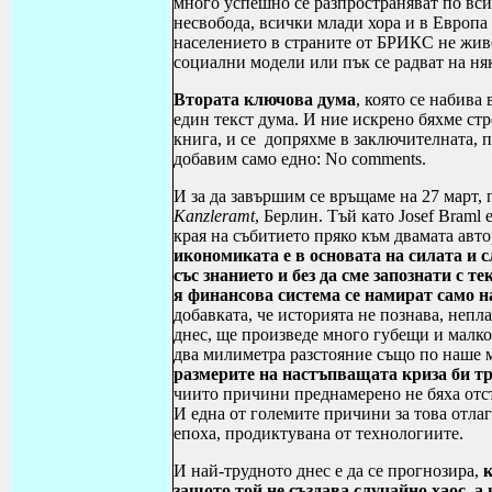
много успешно се разпространяват по вс
несвобода, всички млади хора и в Европа
населението в страните от БРИКС не живе
социални модели или пък се радват на ня
Втората ключова дума
, която се набива
един текст дума. И ние искрено бяхме стр
книга, и се допряхме в заключителната,
добавим само едно
:
No comments
.
И за да завършим се връщаме на 27 март, 
Kanzleramt
, Берлин. Тъй като
Josef Braml
края на събитието пряко към двамата авт
икономиката е в основата на силата и 
със знанието и без да сме запознати с 
я финансова система се намират само 
добавката, че историята не познава, непл
днес, ще произведе много губещи и малко
два милиметра разстояние също по наше м
размерите на настъпващата криза би тр
чиито причини преднамерено не бяха отст
И една от големите причини за това отлаг
епоха, продиктувана от технологиите.
И най-трудното днес е да се прогнозира,
к
защото той не създава случайно хаос, а