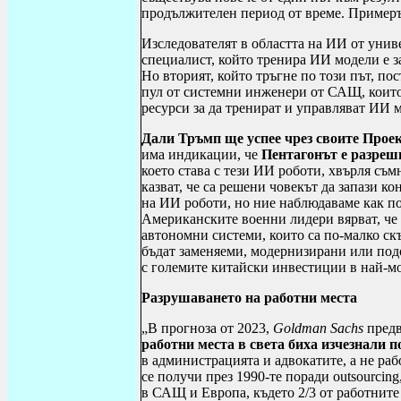
продължителен период от време. Примеръ
Изследователят в областта на ИИ от уни
специалист, който тренира ИИ модели е за
Но вторият, който тръгне по този път, по
пул от системни инженери от САЩ, които
ресурси за да тренират и управляват ИИ 
Дали Тръмп ще успее чрез своите Прое
има индикации, че
Пентагонът е разреши
което става с тези ИИ роботи, хвърля съм
казват, че са решени човекът да запази к
на ИИ роботи, но ние наблюдаваме как п
Американските военни лидери вярват, че 
автономни системи, които са по-малко ск
бъдат заменяеми, модернизирани или подо
с големите китайски инвестиции в най-м
Разрушаването на работни места
„
В прогноза от 2023,
Goldman Sachs
пред
работни места в света биха изчезнали 
в администрацията и адвокатите, а не раб
се получи през 1990-те поради
outsourcing
в САЩ и Европа, където 2
/3 от работнит