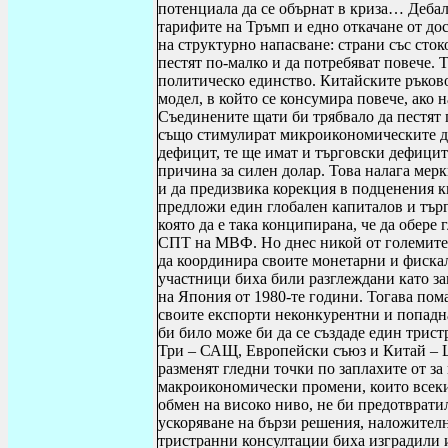
потенциала да се обърнат в криза… Дебал
тарифите на Тръмп и едно откачане от до
на структурно напасване
: страни със сто
пестят по-малко и да потребяват повече.
политическо единство. Китайските ръков
модел, в който се консумира повече, ако
Съединените щати би трябвало да пестят 
също стимулират микроикономическите д
дефицит, те ще имат и търговски дефицит
причина за силен долар. Това налага мерк
и да предизвика корекция в подценения 
предложи един глобален капиталов и търг
която да е така конципирана, че да обер
СПТ на МВФ. Но днес никой от големите
да координира своите монетарни и фиска
участници биха били разглеждани като за
на Япония от 1980-те години. Тогава по
своите експорти неконкурентни и попадн
би било може би да се създаде един трис
Три – САЩ, Европейски съюз и Китай – Ц
разменят гледни точки по заплахите от з
макроикономически промени, които всеки 
обмен на високо ниво, не би предотврати
ускоряване на бързи решения, наложител
тристранни консултации биха изградили и