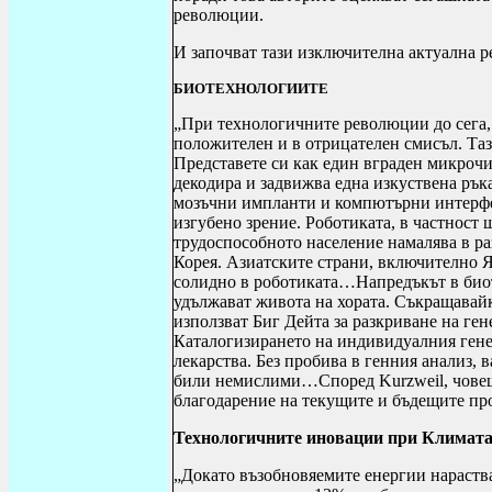
революции.
И започват тази изключителна актуална 
БИОТЕХНОЛОГИИТЕ
„
При технологичните революции до сега,
положителен и в отрицателен смисъл. Та
Представете си как един вграден микрочип
декодира и задвижва една изкуствена ръка
мозъчни импланти и компютърни интерфей
изгубено зрение. Роботиката, в частност 
трудоспособното население намалява в ра
Корея. Азиатските страни, включително Я
солидно в роботиката…Напредъкът в биот
удължават живота на хората. Съкращавайк
използват Биг Дейта за разкриване на ген
Каталогизирането на индивидуалния гене
лекарства. Без пробива в генния анализ, 
били немислими…Според
Kurzweil
, чов
благодарение на текущите и бъдещите пр
Технологичните иновации при Климат
„
Докато възобновяемите енергии нараства