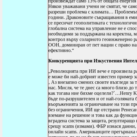
произвеждат само 13% от общата енергия в
Някои уважавани учени не смятат, че само
разреши проблема с климата… Проблемът с
години. Драконовите съкращавания в еми
се пресичат геополитиката с технологичн
глобална система на управление не е спо
необходими за поддържана на коректна, м
контрол върху соларното геоинженерно 
ООН, доминиран от пет нации с право на 
ефективно.
“
Конкуренцията при Изкуствения Интел
„
Революцията при ИИ вече е произвела р
е може би най-добрият известен пример з
‚ Аз внезапно смених своите възгледи за 
нас. Мисля, че те днес са много близо до
как тогава ние бихме оцелели?`…
Henry K
бъде по-разрушителен и от най-голямата 
въоръженията за ограничаване на този п
без ограничения, ИИ ще отстрани Ренесан
вземане на решение и това как да функци
вградена система за защита, резултиращо 
срещу
scams
(измами). ФБР изнася данни, 
онлайн
scams
. Американците прегърнаха 