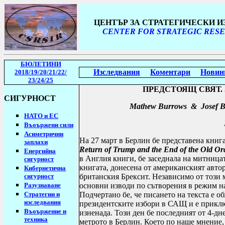
ЦЕНТЪР ЗА СТРАТЕГИЧЕСКИ 
CENTER FOR STRATEGIC RESE
БЮЛЕТИНИ
Изследвания
Коментари
Новин
2018/19
/20/21/22/
23/24/25
ПРЕДСТОЯЩ СВЯТ. Зав
СИГУРНОСТ
Mathew Burrows & Josef B
НАТО и ЕС
Въоържени сили
Асиметрични
На 27 март в Берлин бе представена книг
заплахи
Return of Trump and the End of the Old Or
Енергийна
в Англия книги, бе заседнала на митница
сигурност
книгата, донесена от американският авто
Кибернетична
сигурност
британския Брексит. Независимо от този 
Разузнаване
основни изводи по сътворения в режим на
Стратегии
и
Подчертано бе, че писането на текста е 
изследвания
президентските избори в САЩ и е приключ
Въоържение и
изненада. Този ден бе последният от 4-дн
техника
метрото в Берлин. Което по наше мнение,