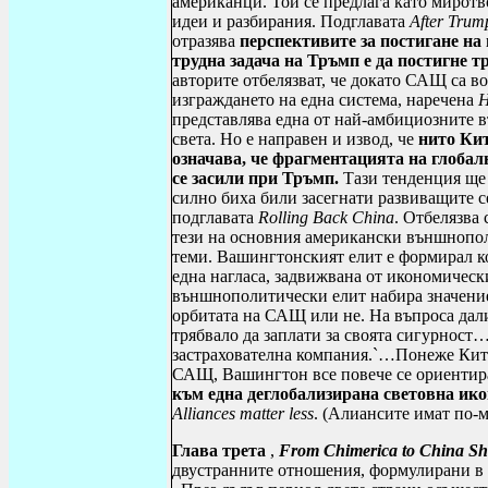
американци. Той се предлага като миротв
идеи и разбирания. Подглавата
After Trum
отразява
перспективите за постигане на
трудна задача на Тръмп е да постигне т
авторите отбелязват, че докато САЩ са в
изграждането на една система, наречена
Н
представлява една от най-амбициозните 
света. Но е направен и извод, че
нито Кит
означава, че фрагментацията на глоба
се засили при Тръмп.
Тази тенденция ще 
силно биха били засегнати развиващите се
подглавата
Rolling Back China
. Отбелязва 
тези на основния американски външнопо
теми. Вашингтонският елит е формирал к
една нагласа, задвижвана от икономичес
външнополитически елит набира значение
орбитата на САЩ или не. На въпроса дали
трябвало да заплати за своята сигурност…
застрахователна компания.
`…Понеже Кита
САЩ, Вашингтон все повече се ориентира
към една деглобализирана световна ик
Alliances matter less
. (
Алиансите имат по-м
Глава трета
,
From Chimerica to China S
двустранните отношения, формулирани в 