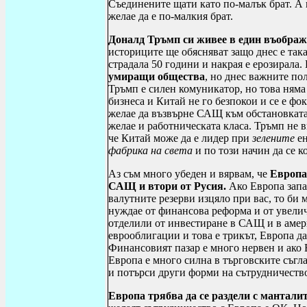
Съединените щати като по-малък брат. А 
желае да е по-малкия брат.
Доналд Тръмп си живее в един въобража
историците ще обясняват защо днес е так
страдала 50 години и накрая е ерозирала
умиращи общества
, но днес важните п
Тръмп е силен комуникатор, но това няма
бизнеса и Китай не го безпокои и се е фо
желае да възвърне САЩ към обстановката 
желае и работническата класа. Тръмп не 
че Китай може да е лидер при
зелените
ен
фабрика на света
и по този начин да се к
Аз съм много убеден и вярвам, че
Европа 
САЩ и втори от Русия.
Ако Европа запа
валутните резерви изцяло при вас, то би м
нуждае от финансова реформа и от увелич
отделили от инвестиране в САЩ и в амер
еврооблигации и това е трикът, Европа д
Финансовият пазар е много нервен и ако 
Европа е много силна в търговските съгл
и потърси други форми на сътрудничество
Европа трябва да се раздели с мантали