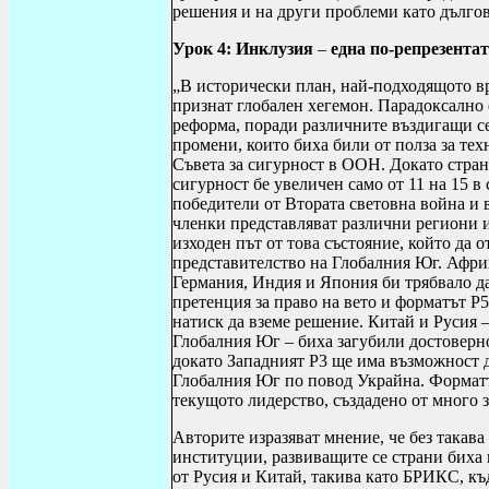
решения и на други проблеми като дългов
Урок 4
:
Инклузия
–
една по-репрезента
„
В исторически план, най-подходящото вр
признат глобален хегемон. Парадоксално 
реформа, поради различните въздигащи се
промени, които биха били от полза за те
Съвета за сигурност в ООН. Докато страни
сигурност бе увеличен само от 11 на 15 в
победители от Втората световна война и в
членки представляват различни региони и
изходен път от това състояние, който да
представителство на Глобалния Юг. Афри
Германия, Индия и Япония би трябвало да 
претенция за право на вето и форматът
P
5
натиск да вземе решение. Китай и Русия –
Глобалния Юг – биха загубили достоверн
докато Западният
P
3 ще има възможност 
Глобалния Юг по повод Украйна. Форма
текущото лидерство, създадено от мног
Авторите изразяват мнение, че без така
институции, развиващите се страни биха 
от Русия и Китай, такива като БРИКС, къд