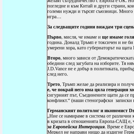
желаят сътрудничество с Европа е ОК. Но
погледне и към Китай и други страни, ко
големи нужди и търсят съюзници. Много с
игра…
За следващите години виждам три сцен
Първо
, мисля, че имаме и
ще имаме голя
година. Доналд Тръмп е токсичен и не би
умерени хора, като губернаторът на щат
Второ
, много зависи от Демократическата
обедини след загубата на изборите. Тя н
J
.
D
.
Vance
не е добър в политиката, прибъ
след него.
Трето
, Тръмп желае да реализира и получи
е, че покрай него има цяла генерация х
сигурният път, Съединените щати да се п
конфликт.“ (
наши стенографски записки 
Германският политолог и икономист
D
„Ние се намираме в система от различни 
в кризата в отношенията Европа-САЩ е,
за Европейска Интергация
. Време е Евр
Меркел не направи нищо да издигне Герм