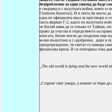
безпроблемно за един уикенд да бъде с
е свързана и с валутната война, която с
Глобален Капитал). И в света би могло да
една не официална маса за преговори и се
света формат Г-2, както по валутната войн
че Китай няма да се откаже от Тайван, ни
право да участва в определянето на прав
книгата, бихме могли да споделим още на
колко възхитени и с одобрение, дори в е
предупреждение, че светът се намира сам
финансова криза. И си повтаряха това да
„The old world is dying and the new world str
„Старият свят умира, а новият се бори да 