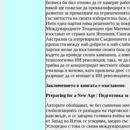
бизнеса би бил отново да се намерят раб
някой ще пожелае да преквалифицира в та
развитие за премахване на ограниченият
със заетостта на своята избирателна база,
Нито една партия няма решението за покр
Международните Тенденции при Математ
изостават от страни като Япониия, Синг
Австралия са изпреварили Съедининети щ
пропастта между най-добрите и най-слаб
партия желае да възстанови своята база ср
където да проведе силни кампании, а име
технологична ИИ революция, така, че да 
трябва да се концентрират местните общ
училища и колежи, като привлича днес ст
разрешат да се впишат в ИИ революцията
Заключението в книгата е озаглавено:
Preparing for a New Age
/
Подготовка за 
Авторите обобщават, че без съмнение ние
глобализацията се разпадна на търговски
навсякъде, и се завърна голямата война 
от Запад на Изток се ускорява, заедно съ
Успоредно с това се свива международнот