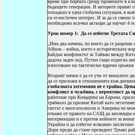
време при борбата срещу промените в кли
бъдещите генерации. И авторите правят от
попаднал в една глобална ситуация, в ко
си егоистичен интерес. И за да се смени 
необходимо всички актьори да научат 4 о
Урок номер 1:
Да се избегне Третата С
„
Има два начина, по които да се разреши
Allison
– война, което е историческата но
Байдън конфликтът за Тайван между Кита
дадоха заден ход. Путин също издигна зап
използване на тактически ядрени оръжия 
Вторият начин е да се учи от миналите дв
да се приложи в отношенията към днешна д
глобалната хегемония не е трайна. Цена
конфликт в чужбина, с вероятност да п
работеше при
Концерта на Европа
, прил
трябвало да признае Китай като легитимен
светът е многополюсен и Америка не може
откаже от правото на САЩ да заповядва н
интервенции и е против войните за винаги
Украйна и да избегне всякакво заплитане 
Дори преди да стане президент Тръмп раб