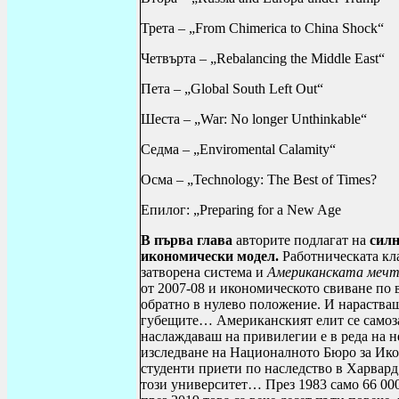
Трета
– „From Chimerica to China Shock“
Четвърта –
„Rebalancing the Middle East“
Пета –
„Global South Left Out“
Шеста –
„War: No longer Unthinkable“
Седма –
„Enviromental Calamity“
Осма –
„Technology: The Best of Times?
Епилог
: „Preparing for a New Age
В първа глава
авторите подлагат на
силн
икономически модел.
Работническата кла
затворена система и
Американската меч
от 2007-08 и икономическото свиване по 
обратно в нулево положение. И нарастващ
губещите… Американският елит се самозаб
наслаждаваш на привилегии е в реда на н
изследване на Националното Бюро за Ико
студенти приети по наследство в Харвард
този университет… През 1983 само 66 000