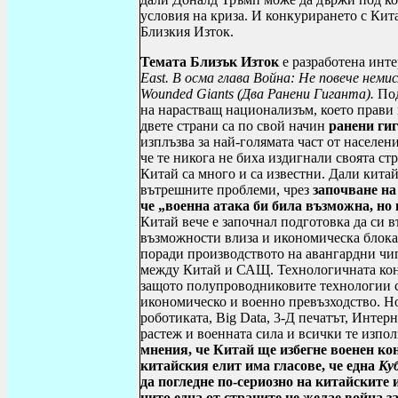
условия на криза. И конкурирането с Кит
Близкия Изток.
Темата Близък Изток
е разработена инте
East
.
В осма глава Война
:
Не повече неми
Wounded Giants
(Два Ранени Гиганта).
Под
на нарастващ национализъм, което прави п
двете страни са по свой начин
ранени ги
изплъзва за най-голямата част от населен
че те никога не биха издигнали своята ст
Китай са много и са известни. Дали кита
вътрешните проблеми, чрез
започване на
че „военна атака би била възможна, но 
Китай вече е започнал подготовка да си в
възможности влиза и икономическа блока
поради производството на авангардни чип
между Китай и САЩ. Технологичната конк
защото полупроводниковите технологии с
икономическо и военно превъзходство. Н
роботиката,
Big Data
,
3-Д печатът, Интерн
растеж и военната сила и всички те изпо
мнения, че Китай ще избегне военен к
китайския елит има гласове, че една
Ку
да погледне по-сериозно на китайските 
нито една от страните не желае война з