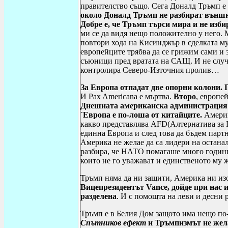
правителство също. Сега Доналд Тръмп е 
около Доналд Тръмп не разбират външн
Добре е, че Тръмп търси мира и не изби
ми се да видя нещо положително у него. 
повтори хода на Кисинджър в сделката му
европейците трябва да се грижим сами и з
съюници пред вратата на САЩ. И не случ
контролира Северо-Източния пролив…
За Европа отпадат две опорни колони.
И
Pax Americana
е мъртва.
Второ
, европе
Днешната американска администрация 
`Европа е по-лоша от китайците.
Америк
какво представлява
AFD
(Алтернатива за 
единна Европа и след това да бъдем пар
Америка не желае да са лидери на остана
разбира, че НАТО помагаше много години 
които не го уважават и единственото му 
Тръмп няма да ни защити, Америка ни изо
Вицепрезидентът
Vance
,
дойде при нас 
разделена
. И с помощта на леви и десни
Тръмп е в Белия Дом защото има нещо по-
Спътников ефект
и Тръмпизмът не жела