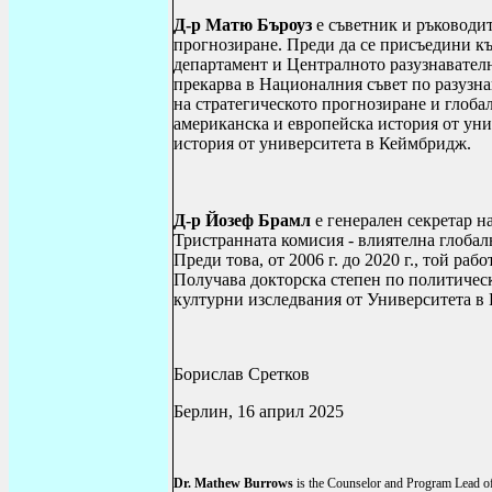
Д-р Матю Бъроуз
е съветник и ръководит
прогнозиране. Преди да се присъедини к
департамент и Централното разузнавателн
прекарва в Националния съвет по разузна
на стратегическото прогнозиране и глоба
американска и европейска история от уни
история от университета в Кеймбридж.
Д-р Йозеф Брамл
е генерален секретар н
Тристранната комисия - влиятелна глобал
Преди това, от 2006 г. до 2020 г., той ра
Получава докторска степен по политичес
културни изследвания от Университета в 
Борислав Сретков
Берлин, 16 април 2025
Dr. Mathew Burrows
is the Counselor and Program Lead of 