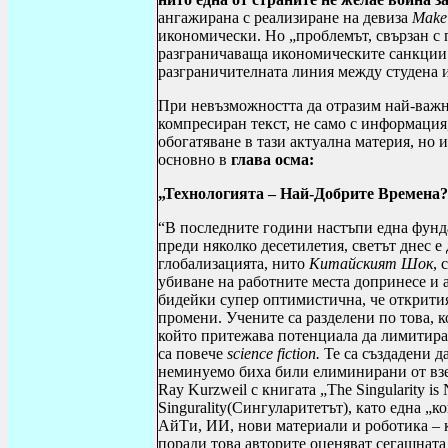
ангажирана с реализиране на девиза
Make
икономически. Но
„
проблемът, свързан с 
разграничаваща икономическите санкции 
разграничителната линия между студена 
При невъзможността да отразим най-важно
компресиран текст, не само с информация,
обогатяване в тази актуална материя, но 
основно в
глава осма
:
„Технологията – Най-Добрите Времена?
“
В последните години настъпи една фунд
преди няколко десетилетия, светът днес е
глобализацията, нито
Китайският Шок
, 
убиване на работните места допринесе и 
бидейки супер оптимистична, че открития
промени. Учените са разделени по това, к
който притежава потенциала да лимитира
са повече
science fiction
.
Те са създадени д
неминуемо биха били елиминирани от вз
Ray Kurzweil
с книгата
„
The Singularity is
Singurality
(Сингуларитетът), като една „к
АйТи, ИИ, нови материали и роботика – 
поради това авторите оценяват сегашната